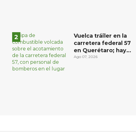
Vuelca tráiler en la
carretera federal 57
en Querétaro; hay
derrame de
Ago 07, 2026
combustible
controlado, sin
lesionados