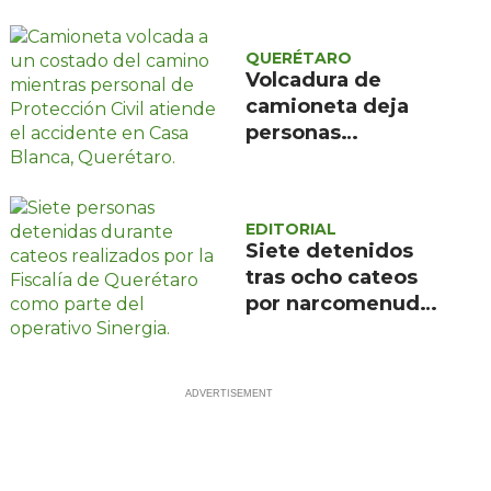
aniversario de su
fundación con
QUERÉTARO
música y talleres
Volcadura de
comunitarios
camioneta deja
personas
lesionadas en Casa
Blanca, Querétaro
EDITORIAL
Siete detenidos
tras ocho cateos
por narcomenudeo
en Querétaro y
Corregidora