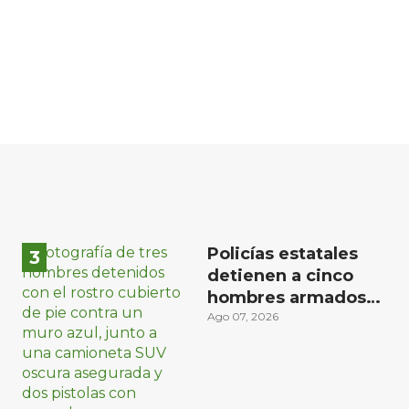
Policías estatales
detienen a cinco
hombres armados
en Puebla capital
Ago 07, 2026