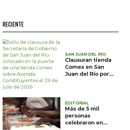
Seguridad
Ciencia y
tecnología
Reciente
Política
Turismo
SAN JUAN DEL RÍO
Asuntos Sociales
Clausuran tienda
Estilo de vida
Comex en San
Juan del Río por
Opinión
presunta
irregularidad en
Protección Civil
EDITORIAL
Más de 5 mil
personas
celebraron en
Querétaro el 495