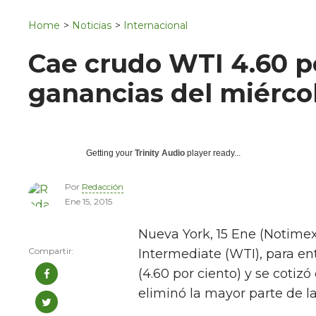
Navigation
San Juan del Río
Home
>
Noticias
>
Internacional
Municipios
Cae crudo WTI 4.60 po
ganancias del miérco
Getting your
Trinity Audio
player ready...
Por
Redacción
Ene 15, 2015
Nueva York, 15 Ene (Notimex
Intermediate (WTI), para en
(4.60 por ciento) y se cotizó
eliminó la mayor parte de l