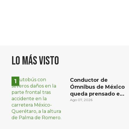
Lo más visto
Conductor de
Ómnibus de México
queda prensado en
choque con
Ago 07, 2026
materialista en San
Juan del Río