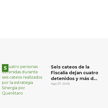
Seis cateos de la
Fiscalía dejan cuatro
detenidos y más de
mil dosis
Ago 07, 2026
aseguradas en
Querétaro