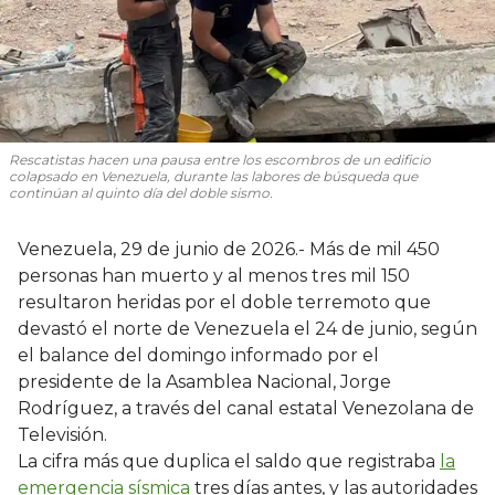
Rescatistas hacen una pausa entre los escombros de un edificio
colapsado en Venezuela, durante las labores de búsqueda que
continúan al quinto día del doble sismo.
Venezuela, 29 de junio de 2026.- Más de mil 450
personas han muerto y al menos tres mil 150
resultaron heridas por el doble terremoto que
devastó el norte de Venezuela el 24 de junio, según
el balance del domingo informado por el
presidente de la Asamblea Nacional, Jorge
Rodríguez, a través del canal estatal Venezolana de
Televisión.
La cifra más que duplica el saldo que registraba
la
emergencia sísmica
tres días antes, y las autoridades