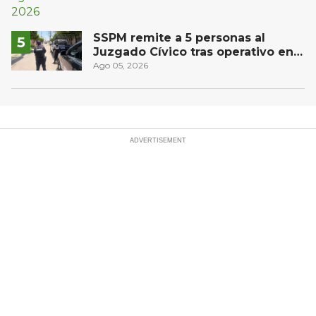
SSPM remite a 5 personas al
Juzgado Cívico tras operativo en
San Juan del Río
Ago 05, 2026