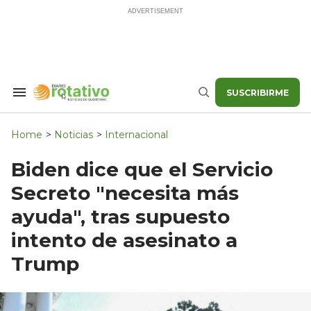
Skip
to
content
SUSCRIBIRME
Search
Buscar
&
Section
Navigation
Home
>
Noticias
>
Internacional
Biden dice que el Servicio
Secreto "necesita más
ayuda", tras supuesto
intento de asesinato a
Trump