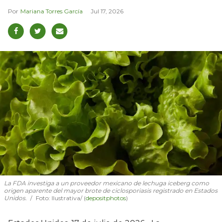
Mariana Torres García
Jul 17, 2026
La FDA investiga a un proveedor mexicano de lechuga iceberg como
origen aparente del mayor brote de ciclosporiasis registrado en Estados
Unidos.
Foto: Ilustrativa/ (
depositphotos
)