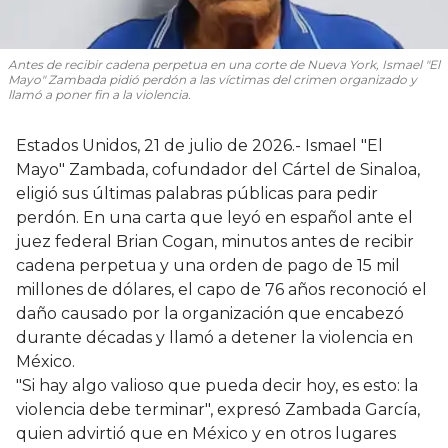
Antes de recibir cadena perpetua en una corte de Nueva York, Ismael "El
Mayo" Zambada pidió perdón a las víctimas del crimen organizado y
llamó a poner fin a la violencia.
Estados Unidos, 21 de julio de 2026.- Ismael "El
Mayo" Zambada, cofundador del Cártel de Sinaloa,
eligió sus últimas palabras públicas para pedir
perdón. En una carta que leyó en español ante el
juez federal Brian Cogan, minutos antes de recibir
cadena perpetua y una orden de pago de 15 mil
millones de dólares, el capo de 76 años reconoció el
daño causado por la organización que encabezó
durante décadas y llamó a detener la violencia en
México.
"Si hay algo valioso que pueda decir hoy, es esto: la
violencia debe terminar", expresó Zambada García,
quien advirtió que en México y en otros lugares