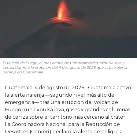
El volcán de Fuego, el más activo de Centroamérica, expulsa lava y
ceniza durante la erupción del 4 de agosto de 2026 que activó alerta
naranja en Guatemala
Guatemala, 4 de agosto de 2026.- Guatemala activó
la alerta naranja —segundo nivel más alto de
emergencia— tras una erupción del volcán de
Fuego que expulsa lava, gases y grandes columnas
de ceniza sobre el territorio más cercano al cráter.
La Coordinadora Nacional para la Reducción de
Desastres (Conred) declaró la alerta de peligro a