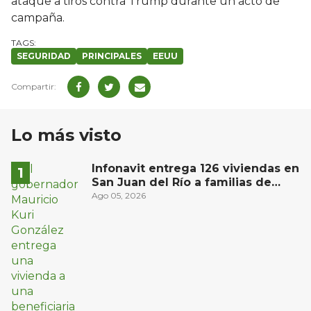
ataque a tiros contra Trump durante un acto de
campaña.
SEGURIDAD
PRINCIPALES
EEUU
Lo más visto
Infonavit entrega 126 viviendas en
San Juan del Río a familias de
bajos ingresos
Ago 05, 2026