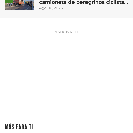
camioneta de peregrinos ciclistas
en la autopista México-Querétaro
Ago 06, 2026
Más para ti