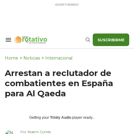
Skip
to
content
SUSCRIBIRME
Search
Buscar
&
Section
Navigation
Home
>
Noticias
>
Internacional
Arrestan a reclutador de
combatientes en España
para Al Qaeda
Getting your
Trinity Audio
player ready...
Por
Noemi Cortés