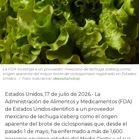
La FDA investiga a un proveedor mexicano de lechuga iceberg como
origen aparente del mayor brote de ciclosporiasis registrado en Estados
Unidos.
Foto: Ilustrativa/ (
depositphotos
)
Estados Unidos, 17 de julio de 2026.- La
Administración de Alimentos y Medicamentos (FDA)
de Estados Unidos identificó a un proveedor
mexicano de lechuga iceberg como el origen
aparente del brote de ciclosporiasis que, desde el
pasado 1 de mayo, ha enfermado a más de 1,600
personas en cinco estados del Medio Oeste y el sur