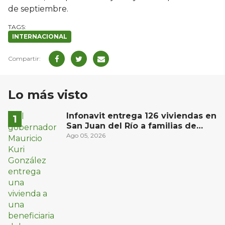
de septiembre.
INTERNACIONAL
Lo más visto
Infonavit entrega 126 viviendas en
San Juan del Río a familias de
bajos ingresos
Ago 05, 2026