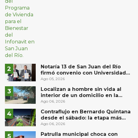
Notaría 13 de San Juan del Río
firmó convenio con Universidad
Privada del Bajío para recibir
Ago 05, 2026
estudiantes en prácticas
Localizan a hombre sin vida al
interior de un domicilio en la
comunidad El Rodeo, San Juan del
Ago 06, 2026
Río
Contraflujo en Bernardo Quintana
desde el sábado: la etapa más
compleja del operativo vial
Ago 06, 2026
Patrulla municipal choca con