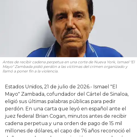
Antes de recibir cadena perpetua en una corte de Nueva York, Ismael "El
Mayo" Zambada pidió perdón a las víctimas del crimen organizado y
llamó a poner fin a la violencia.
Estados Unidos, 21 de julio de 2026.- Ismael "El
Mayo" Zambada, cofundador del Cártel de Sinaloa,
eligió sus últimas palabras públicas para pedir
perdón. En una carta que leyó en español ante el
juez federal Brian Cogan, minutos antes de recibir
cadena perpetua y una orden de pago de 15 mil
millones de dólares, el capo de 76 años reconoció el