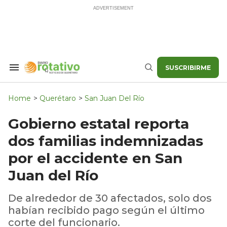
Skip
to
content
SUSCRIBIRME
Search
Buscar
&
Section
Navigation
Home
>
Querétaro
>
San Juan Del Río
Gobierno estatal reporta
dos familias indemnizadas
por el accidente en San
Juan del Río
De alrededor de 30 afectados, solo dos
habían recibido pago según el último
corte del funcionario.