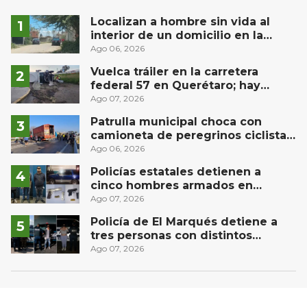
Localizan a hombre sin vida al
interior de un domicilio en la
comunidad El Rodeo, San Juan del
Ago 06, 2026
Río
Vuelca tráiler en la carretera
federal 57 en Querétaro; hay
derrame de combustible
Ago 07, 2026
controlado, sin lesionados
Patrulla municipal choca con
camioneta de peregrinos ciclistas
en la autopista México-Querétaro
Ago 06, 2026
Policías estatales detienen a
cinco hombres armados en
Puebla capital
Ago 07, 2026
Policía de El Marqués detiene a
tres personas con distintos
narcóticos
Ago 07, 2026