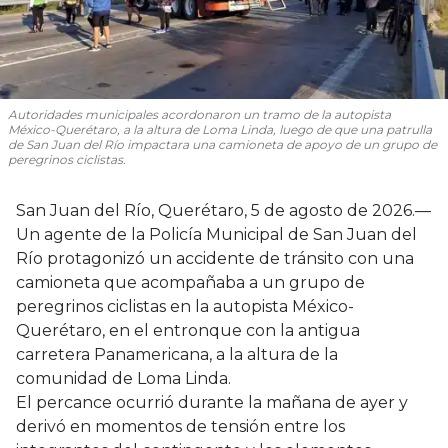
Autoridades municipales acordonaron un tramo de la autopista
México-Querétaro, a la altura de Loma Linda, luego de que una patrulla
de San Juan del Río impactara una camioneta de apoyo de un grupo de
peregrinos ciclistas.
San Juan del Río, Querétaro, 5 de agosto de 2026.—
Un agente de la Policía Municipal de San Juan del
Río protagonizó un accidente de tránsito con una
camioneta que acompañaba a un grupo de
peregrinos ciclistas en la autopista México-
Querétaro, en el entronque con la antigua
carretera Panamericana, a la altura de la
comunidad de Loma Linda.
El percance ocurrió durante la mañana de ayer y
derivó en momentos de tensión entre los