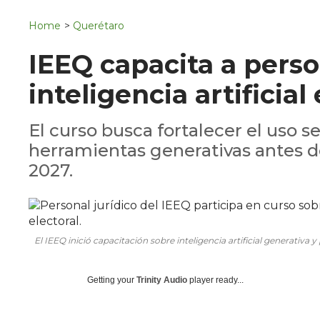
Navigation
San Juan del Río
Home
>
Querétaro
Municipios
IEEQ capacita a perso
inteligencia artificial
El curso busca fortalecer el uso se
herramientas generativas antes de
2027.
El IEEQ inició capacitación sobre inteligencia artificial generativa y
Getting your
Trinity Audio
player ready...