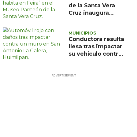
de la Santa Vera
Cruz inaugura
exposición de
pintura de María
MUNICIPIOS
de la Feira
Conductora resulta
ilesa tras impactar
su vehículo contra
un muro en
Huimilpan