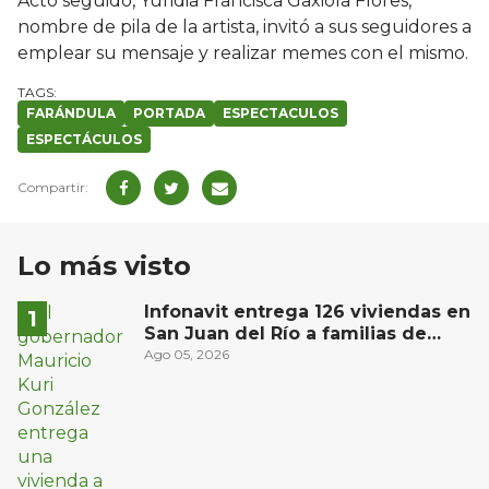
Acto seguido, Yuridia Francisca Gaxiola Flores,
nombre de pila de la artista, invitó a sus seguidores a
emplear su mensaje y realizar memes con el mismo.
FARÁNDULA
PORTADA
ESPECTACULOS
ESPECTÁCULOS
Lo más visto
Infonavit entrega 126 viviendas en
San Juan del Río a familias de
bajos ingresos
Ago 05, 2026