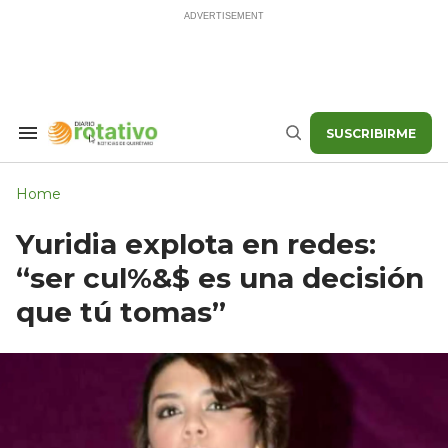
Skip
to
content
SUSCRIBIRME
Search
Buscar
&
Section
Navigation
Home
Yuridia explota en redes:
“ser cul%&$ es una decisión
que tú tomas”