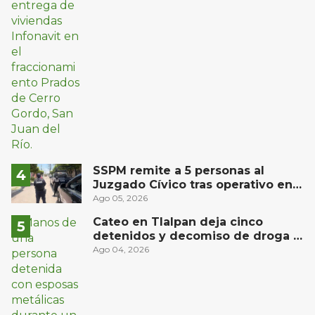
SSPM remite a 5 personas al
Juzgado Cívico tras operativo en
San Juan del Río
Ago 05, 2026
Cateo en Tlalpan deja cinco
detenidos y decomiso de droga y
un arma
Ago 04, 2026