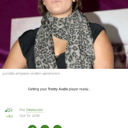
yuridia-amparo-orden-aprencion
Getting your
Trinity Audio
player ready...
Por
Redacción
Oct 10, 2019