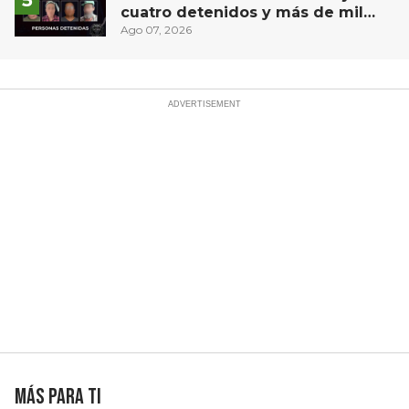
cuatro detenidos y más de mil
dosis aseguradas en Querétaro
Ago 07, 2026
Más para ti