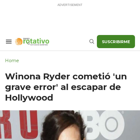
Skip
to
content
SUSCRIBIRME
Search
Buscar
&
Section
Navigation
Home
Winona Ryder cometió 'un
grave error' al escapar de
Hollywood