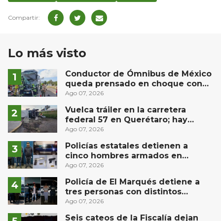
Lo más visto
Conductor de Ómnibus de México
queda prensado en choque con
materialista en San Juan del Río
Ago 07, 2026
Vuelca tráiler en la carretera
federal 57 en Querétaro; hay
derrame de combustible
Ago 07, 2026
controlado, sin lesionados
Policías estatales detienen a
cinco hombres armados en
Puebla capital
Ago 07, 2026
Policía de El Marqués detiene a
tres personas con distintos
narcóticos
Ago 07, 2026
Seis cateos de la Fiscalía dejan