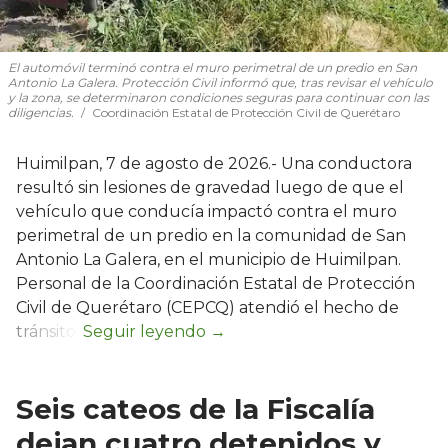
El automóvil terminó contra el muro perimetral de un predio en San
Antonio La Galera. Protección Civil informó que, tras revisar el vehículo
y la zona, se determinaron condiciones seguras para continuar con las
diligencias.
Coordinación Estatal de Protección Civil de Querétaro
Huimilpan, 7 de agosto de 2026.- Una conductora
resultó sin lesiones de gravedad luego de que el
vehículo que conducía impactó contra el muro
perimetral de un predio en la comunidad de San
Antonio La Galera, en el municipio de Huimilpan.
Personal de la Coordinación Estatal de Protección
Civil de Querétaro (CEPCQ) atendió el hecho de
tránsito.
Seis cateos de la Fiscalía
dejan cuatro detenidos y