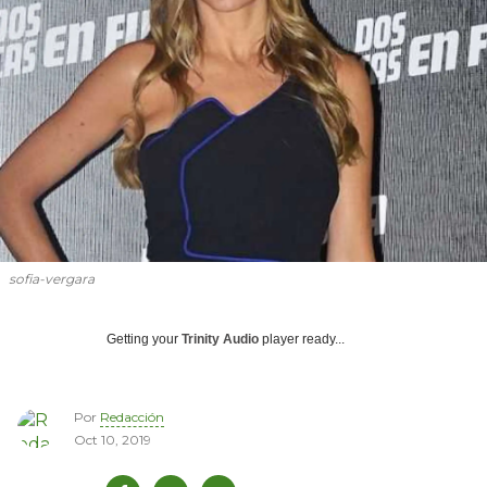
sofia-vergara
Getting your
Trinity Audio
player ready...
Por
Redacción
Oct 10, 2019