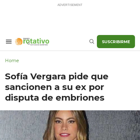
Skip
to
content
SUSCRIBIRME
Search
Buscar
&
Section
Navigation
Home
Sofía Vergara pide que
sancionen a su ex por
disputa de embriones