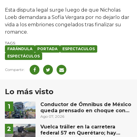
Esta disputa legal surge luego de que Nicholas
Loeb demandara a Sofía Vergara por no dejarlo dar
vida a los embriones congelados tras finalizar su
romance.
FARÁNDULA
PORTADA
ESPECTACULOS
ESPECTÁCULOS
Lo más visto
Conductor de Ómnibus de México
queda prensado en choque con
materialista en San Juan del Río
Ago 07, 2026
Vuelca tráiler en la carretera
federal 57 en Querétaro; hay