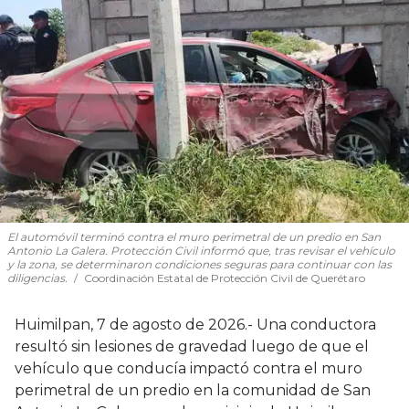
El automóvil terminó contra el muro perimetral de un predio en San
Antonio La Galera. Protección Civil informó que, tras revisar el vehículo
y la zona, se determinaron condiciones seguras para continuar con las
diligencias.
Coordinación Estatal de Protección Civil de Querétaro
Huimilpan, 7 de agosto de 2026.- Una conductora
resultó sin lesiones de gravedad luego de que el
vehículo que conducía impactó contra el muro
perimetral de un predio en la comunidad de San