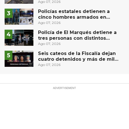
derrame de combustible
Ago 07, 2026
controlado, sin lesionados
Policías estatales detienen a
cinco hombres armados en
Puebla capital
Ago 07, 2026
Policía de El Marqués detiene a
tres personas con distintos
narcóticos
Ago 07, 2026
Seis cateos de la Fiscalía dejan
cuatro detenidos y más de mil
dosis aseguradas en Querétaro
Ago 07, 2026