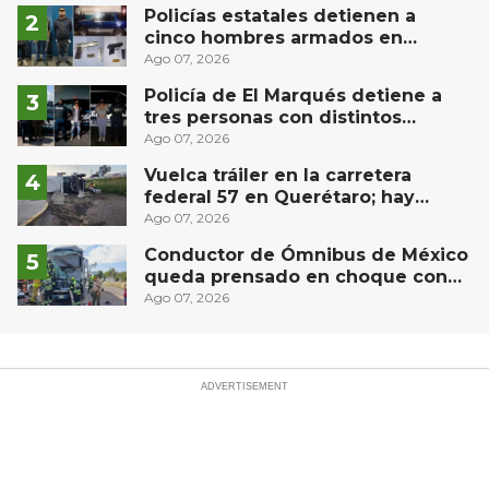
Río
Policías estatales detienen a
cinco hombres armados en
Puebla capital
Ago 07, 2026
Policía de El Marqués detiene a
tres personas con distintos
narcóticos
Ago 07, 2026
Vuelca tráiler en la carretera
federal 57 en Querétaro; hay
derrame de combustible
Ago 07, 2026
controlado, sin lesionados
Conductor de Ómnibus de México
queda prensado en choque con
materialista en San Juan del Río
Ago 07, 2026