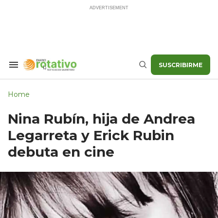
Skip
to
content
SUSCRIBIRME
Search
Buscar
&
Section
Navigation
Home
Nina Rubín, hija de Andrea
Legarreta y Erick Rubin
debuta en cine