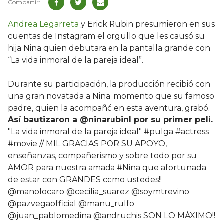
Andrea Legarreta
y Erick Rubin presumieron en sus
cuentas de Instagram el orgullo que les causó su
hija Nina quien debutara en la pantalla grande con
“La vida inmoral de la pareja ideal”.
Durante su participación, la producción recibió con
una gran novatada a Nina, momento que su famoso
padre, quien la acompañó en esta aventura, grabó.
Así bautizaron a @ninarubinl por su primer peli.
"La vida inmoral de la pareja ideal" #pulga #actress
#movie // MIL GRACIAS POR SU APOYO,
enseñanzas, compañerismo y sobre todo por su
AMOR para nuestra amada #Nina que afortunada
de estar con GRANDES como ustedes!!
@manolocaro @cecilia_suarez @soymtrevino
@pazvegaofficial @manu_rulfo
@juan_pablomedina @andruchis SON LO MÁXIMO!!