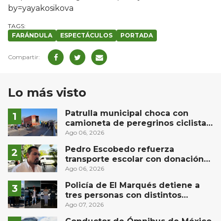
by=yayakosikova
FARÁNDULA
ESPECTÁCULOS
PORTADA
Lo más visto
Patrulla municipal choca con
camioneta de peregrinos ciclistas
en la autopista México-Querétaro
Ago 06, 2026
Pedro Escobedo refuerza
transporte escolar con donación
de camión de Flecha Amarilla para
Ago 06, 2026
universitarios
Policía de El Marqués detiene a
tres personas con distintos
narcóticos
Ago 07, 2026