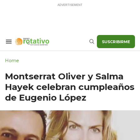
Skip
to
content
SUSCRIBIRME
Search
Buscar
&
Section
Navigation
Home
Montserrat Oliver y Salma
Hayek celebran cumpleaños
de Eugenio López