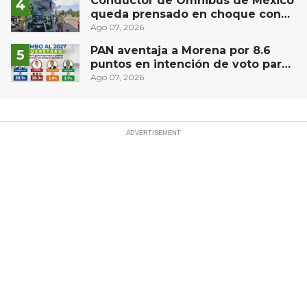
Conductor de Ómnibus de México
queda prensado en choque con
materialista en San Juan del Río
Ago 07, 2026
PAN aventaja a Morena por 8.6
puntos en intención de voto para
gubernatura de Querétaro, según
Ago 07, 2026
Demoscopia