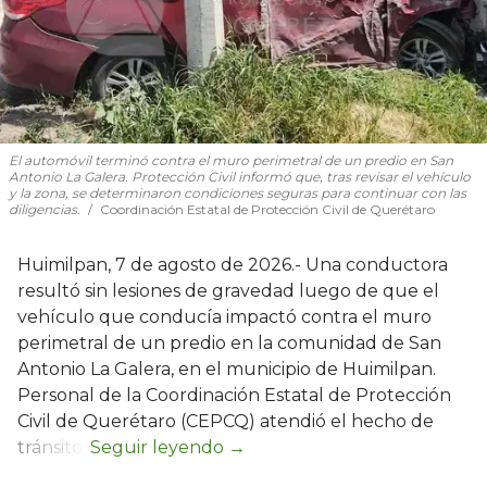
El automóvil terminó contra el muro perimetral de un predio en San
Antonio La Galera. Protección Civil informó que, tras revisar el vehículo
y la zona, se determinaron condiciones seguras para continuar con las
diligencias.
Coordinación Estatal de Protección Civil de Querétaro
Huimilpan, 7 de agosto de 2026.- Una conductora
resultó sin lesiones de gravedad luego de que el
vehículo que conducía impactó contra el muro
perimetral de un predio en la comunidad de San
Antonio La Galera, en el municipio de Huimilpan.
Personal de la Coordinación Estatal de Protección
Civil de Querétaro (CEPCQ) atendió el hecho de
tránsito.