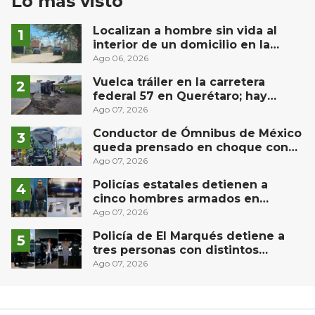
Lo más visto
Localizan a hombre sin vida al
interior de un domicilio en la
comunidad El Rodeo, San Juan del
Ago 06, 2026
Río
Vuelca tráiler en la carretera
federal 57 en Querétaro; hay
derrame de combustible
Ago 07, 2026
controlado, sin lesionados
Conductor de Ómnibus de México
queda prensado en choque con
materialista en San Juan del Río
Ago 07, 2026
Policías estatales detienen a
cinco hombres armados en
Puebla capital
Ago 07, 2026
Policía de El Marqués detiene a
tres personas con distintos
narcóticos
Ago 07, 2026