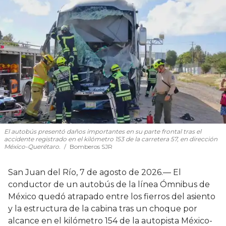
El autobús presentó daños importantes en su parte frontal tras el
accidente registrado en el kilómetro 153 de la carretera 57, en dirección
México-Querétaro.
Bomberos SJR
San Juan del Río, 7 de agosto de 2026.— El
conductor de un autobús de la línea Ómnibus de
México quedó atrapado entre los fierros del asiento
y la estructura de la cabina tras un choque por
alcance en el kilómetro 154 de la autopista México-