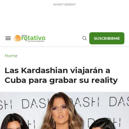
Skip
to
content
SUSCRIBIRME
Search
Buscar
&
Section
Navigation
Home
Las Kardashian viajarán a
Cuba para grabar su reality