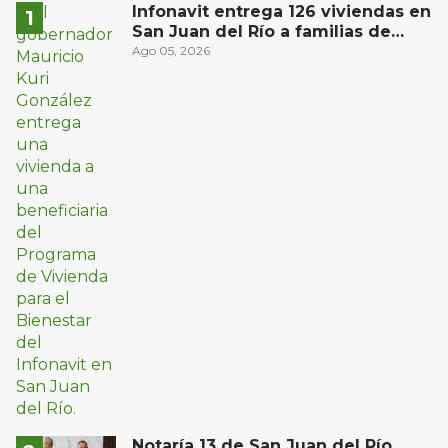
Infonavit entrega 126 viviendas en
San Juan del Río a familias de
bajos ingresos
Ago 05, 2026
Notaría 13 de San Juan del Río