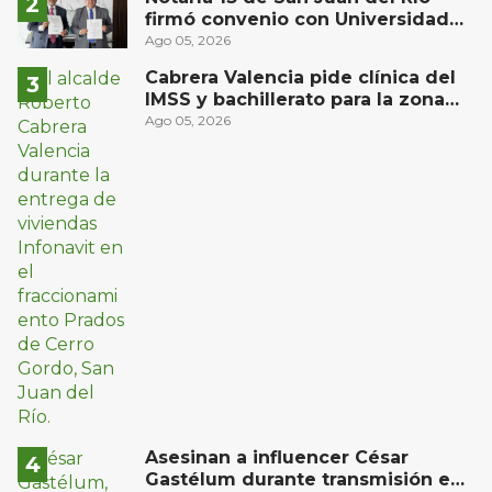
firmó convenio con Universidad
Privada del Bajío para recibir
Ago 05, 2026
estudiantes en prácticas
Cabrera Valencia pide clínica del
IMSS y bachillerato para la zona
oriente de San Juan del Río
Ago 05, 2026
Asesinan a influencer César
Gastélum durante transmisión en