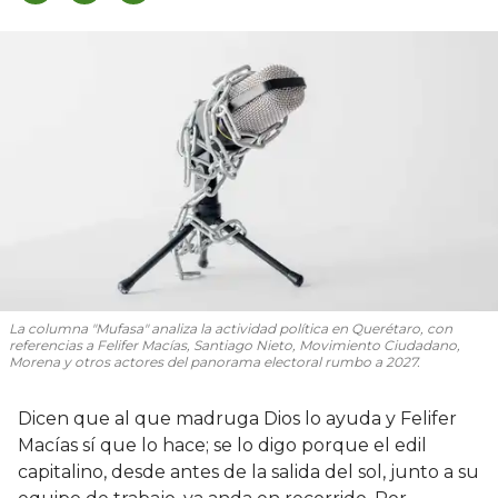
La columna "Mufasa" analiza la actividad política en Querétaro, con
referencias a Felifer Macías, Santiago Nieto, Movimiento Ciudadano,
Morena y otros actores del panorama electoral rumbo a 2027.
Dicen que al que madruga Dios lo ayuda y Felifer
Macías sí que lo hace; se lo digo porque el edil
capitalino, desde antes de la salida del sol, junto a su