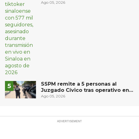
vivo en Sinaloa
Ago 05, 2026
SSPM remite a 5 personas al
Juzgado Cívico tras operativo en
San Juan del Río
Ago 05, 2026