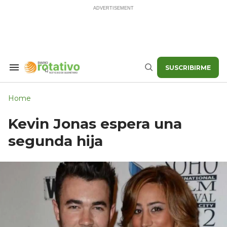
Skip
to
content
SUSCRIBIRME
Search
Buscar
&
Section
Navigation
Home
Kevin Jonas espera una
segunda hija