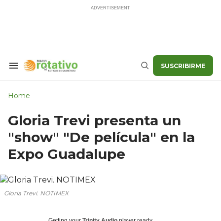
Skip
to
content
SUSCRIBIRME
Search
Buscar
&
Section
Navigation
Home
Gloria Trevi presenta un
"show" "De película" en la
Expo Guadalupe
Gloria Trevi. NOTIMEX
Getting your
Trinity Audio
player ready...