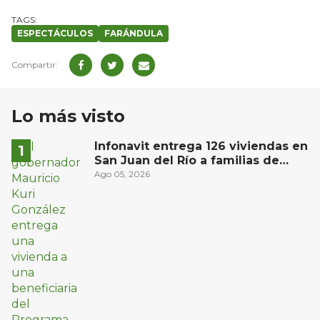
ESPECTÁCULOS
FARÁNDULA
Lo más visto
Infonavit entrega 126 viviendas en
San Juan del Río a familias de
bajos ingresos
Ago 05, 2026