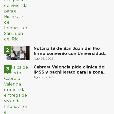
Notaría 13 de San Juan del Río
firmó convenio con Universidad
Privada del Bajío para recibir
Ago 05, 2026
estudiantes en prácticas
Cabrera Valencia pide clínica del
IMSS y bachillerato para la zona
oriente de San Juan del Río
Ago 05, 2026