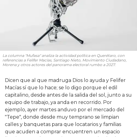
La columna "Mufasa" analiza la actividad política en Querétaro, con
referencias a Felifer Macías, Santiago Nieto, Movimiento Ciudadano,
Morena y otros actores del panorama electoral rumbo a 2027.
Dicen que al que madruga Dios lo ayuda y Felifer
Macías sí que lo hace; se lo digo porque el edil
capitalino, desde antes de la salida del sol, junto a su
equipo de trabajo, ya anda en recorrido. Por
ejemplo, ayer martes anduvo por el mercado del
"Tepe", donde desde muy temprano se limpian
calles y banquetas para que locatarios y familias
que acuden a comprar encuentren un espacio