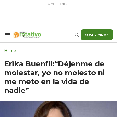
Skip
to
content
SUSCRIBIRME
Search
Buscar
&
Section
Navigation
Home
Erika Buenfil:“Déjenme de
molestar, yo no molesto ni
me meto en la vida de
nadie”