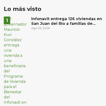
Lo más visto
Infonavit entrega 126 viviendas en
San Juan del Río a familias de
bajos ingresos
Ago 05, 2026