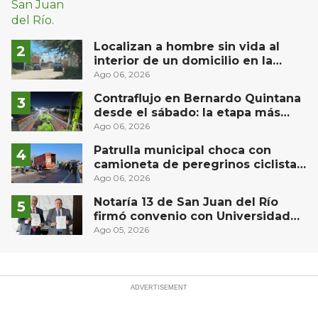
Localizan a hombre sin vida al
interior de un domicilio en la
comunidad El Rodeo, San Juan del
Ago 06, 2026
Río
Contraflujo en Bernardo Quintana
desde el sábado: la etapa más
compleja del operativo vial
Ago 06, 2026
Patrulla municipal choca con
camioneta de peregrinos ciclistas
en la autopista México-Querétaro
Ago 06, 2026
Notaría 13 de San Juan del Río
firmó convenio con Universidad
Privada del Bajío para recibir
Ago 05, 2026
estudiantes en prácticas