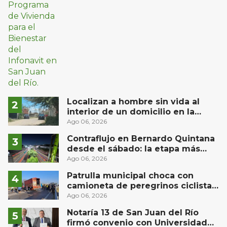
Localizan a hombre sin vida al
interior de un domicilio en la
comunidad El Rodeo, San Juan del
Ago 06, 2026
Río
Contraflujo en Bernardo Quintana
desde el sábado: la etapa más
compleja del operativo vial
Ago 06, 2026
Patrulla municipal choca con
camioneta de peregrinos ciclistas
en la autopista México-Querétaro
Ago 06, 2026
Notaría 13 de San Juan del Río
firmó convenio con Universidad