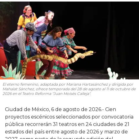
El eterno femenino
, adaptada por Mariana Hartasánchez y dirigida por
Mahalat Sánchez, ofrece temporada del 28 de agosto al 11 de octubre de
2026 en el Teatro Reforma "Juan Moisés Calleja".
Ciudad de México, 6 de agosto de 2026.- Cien
proyectos escénicos seleccionados por convocatoria
pública recorrerán 31 teatros en 24 ciudades de 21
estados del país entre agosto de 2026 y marzo de