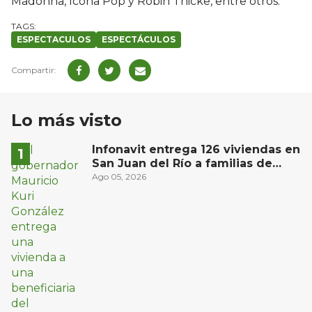
Madonna, Icona Pop y Robin Thicke, entre otros.
ESPECTACULOS
ESPECTÁCULOS
Lo más visto
Infonavit entrega 126 viviendas en
San Juan del Río a familias de
bajos ingresos
Ago 05, 2026