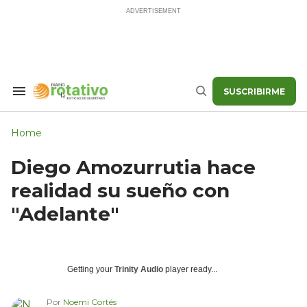
Skip
to
content
SUSCRIBIRME
Search
Buscar
&
Section
Navigation
Home
Diego Amozurrutia hace
realidad su sueño con
"Adelante"
Getting your
Trinity Audio
player ready...
Por
Noemi Cortés