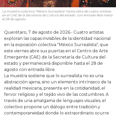
La muestra colectiva "México Surrealista" reúne obra de cuatro artistas
en el CAE de la Secretaría de Cultura del estado, con entrada libre hasta
el 28 de agosto.
Querétaro, 7 de agosto de 2026.- Cuatro artistas
exploran las capas invisibles de la identidad nacional
en la exposición colectiva "México Surrealista", que
este viernes abre sus puertas en el Centro de Arte
Emergente (CAE) de la Secretaría de Cultura del
estado y permanecerá disponible hasta el 28 de
agosto con entrada libre.
La muestra sostiene que lo surrealista no es una
abstracción ajena, sino un elemento intrínseco de la
realidad mexicana, presente en la cotidianidad, el
fervor religioso y el tejido vivo de las costumbres. A
través de una amalgama de lenguajes visuales, el
colectivo propone un diálogo entre tradición y
contemporaneidad donde lo extraordinario ocurre