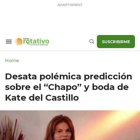
Skip
to
content
SUSCRIBIRME
Search
Buscar
&
Section
Navigation
Home
Desata polémica predicción
sobre el “Chapo” y boda de
Kate del Castillo