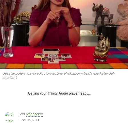
desata-polemica-prediccion-sobre-el-chapo-y-boda-de-kate-del-
castillo-1
Getting your
Trinity Audio
player ready...
Por
Redacción
Ene 05, 2018