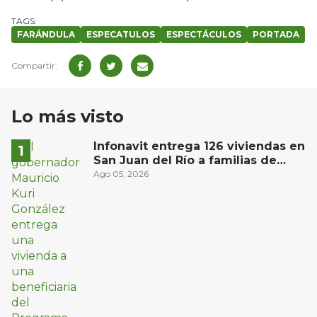
FARÁNDULA
ESPECATULOS
ESPECTÁCULOS
PORTADA
Lo más visto
Infonavit entrega 126 viviendas en
San Juan del Río a familias de
bajos ingresos
Ago 05, 2026