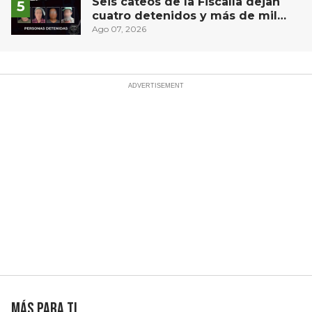
Seis cateos de la Fiscalía dejan
cuatro detenidos y más de mil
dosis aseguradas en Querétaro
Ago 07, 2026
Más para ti