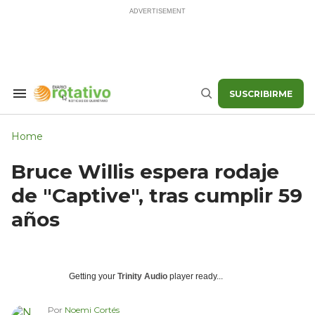
Skip
to
content
SUSCRIBIRME
Search
Buscar
&
Section
Navigation
Home
Bruce Willis espera rodaje
de "Captive", tras cumplir 59
años
Getting your
Trinity Audio
player ready...
Por
Noemi Cortés