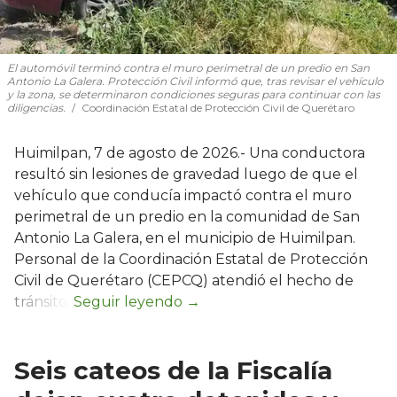
El automóvil terminó contra el muro perimetral de un predio en San
Antonio La Galera. Protección Civil informó que, tras revisar el vehículo
y la zona, se determinaron condiciones seguras para continuar con las
diligencias.
Coordinación Estatal de Protección Civil de Querétaro
Huimilpan, 7 de agosto de 2026.- Una conductora
resultó sin lesiones de gravedad luego de que el
vehículo que conducía impactó contra el muro
perimetral de un predio en la comunidad de San
Antonio La Galera, en el municipio de Huimilpan.
Personal de la Coordinación Estatal de Protección
Civil de Querétaro (CEPCQ) atendió el hecho de
tránsito.
Seis cateos de la Fiscalía