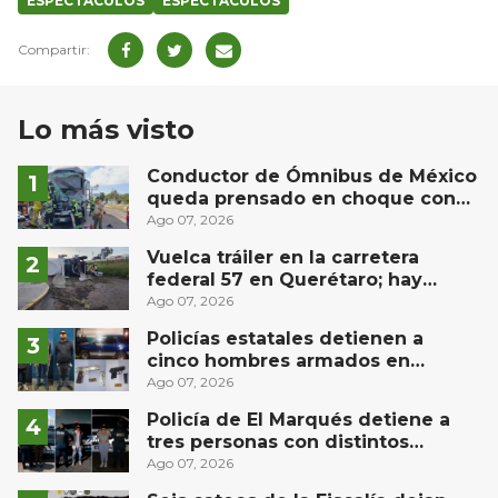
ESPECTÁCULOS
ESPECTACULOS
Lo más visto
Conductor de Ómnibus de México
queda prensado en choque con
materialista en San Juan del Río
Ago 07, 2026
Vuelca tráiler en la carretera
federal 57 en Querétaro; hay
derrame de combustible
Ago 07, 2026
controlado, sin lesionados
Policías estatales detienen a
cinco hombres armados en
Puebla capital
Ago 07, 2026
Policía de El Marqués detiene a
tres personas con distintos
narcóticos
Ago 07, 2026