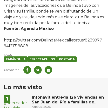
imágenes de las vacaciones que Belinda tuvo con
Criss y su familia, donde se ven disfrutando de un
viaje en yate, dejando más que claro, que Belinda es
muy bien recibida por la familia del ilusionista.
Fuente: Agencia México
https://twitter.com/BelindaMexicali/status/8239977
94121719808
FARÁNDULA
ESPECTÁCULOS
PORTADA
Lo más visto
Infonavit entrega 126 viviendas en
San Juan del Río a familias de
bajos ingresos
Ago 05, 2026