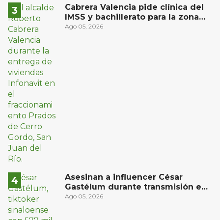
estudiantes en prácticas
Cabrera Valencia pide clínica del
IMSS y bachillerato para la zona
oriente de San Juan del Río
Ago 05, 2026
Asesinan a influencer César
Gastélum durante transmisión en
vivo en Sinaloa
Ago 05, 2026