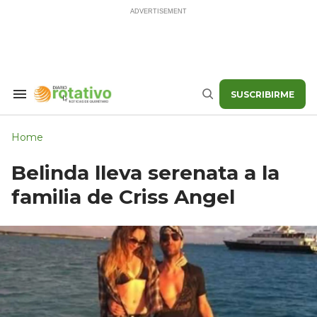
Skip
to
content
SUSCRIBIRME
Search
Buscar
&
Section
Navigation
Home
Belinda lleva serenata a la
familia de Criss Angel