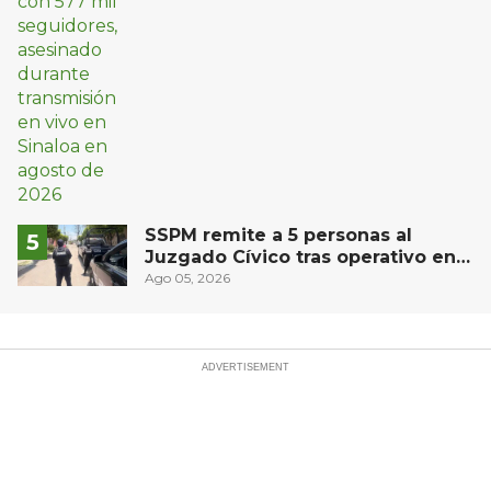
SSPM remite a 5 personas al
Juzgado Cívico tras operativo en
San Juan del Río
Ago 05, 2026