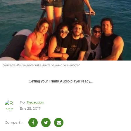
belinda-lleva-serenata-la-familia-criss-angel
Getting your
Trinity Audio
player ready...
Por
Redacción
Ene 25, 2017