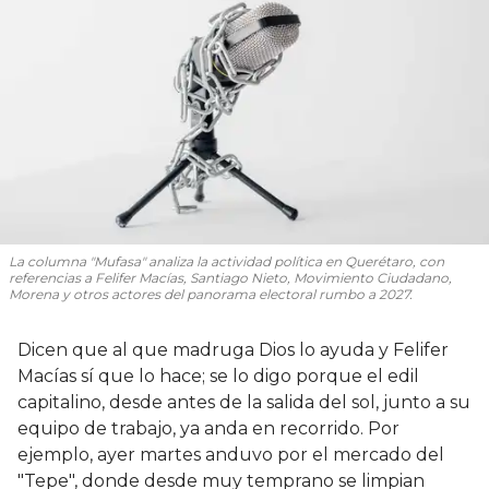
La columna "Mufasa" analiza la actividad política en Querétaro, con
referencias a Felifer Macías, Santiago Nieto, Movimiento Ciudadano,
Morena y otros actores del panorama electoral rumbo a 2027.
Dicen que al que madruga Dios lo ayuda y Felifer
Macías sí que lo hace; se lo digo porque el edil
capitalino, desde antes de la salida del sol, junto a su
equipo de trabajo, ya anda en recorrido. Por
ejemplo, ayer martes anduvo por el mercado del
"Tepe", donde desde muy temprano se limpian