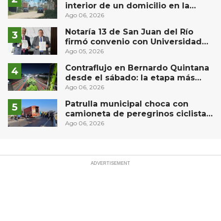
interior de un domicilio en la
comunidad El Rodeo, San Juan del
Ago 06, 2026
Río
Notaría 13 de San Juan del Río
firmó convenio con Universidad
Privada del Bajío para recibir
Ago 05, 2026
estudiantes en prácticas
Contraflujo en Bernardo Quintana
desde el sábado: la etapa más
compleja del operativo vial
Ago 06, 2026
Patrulla municipal choca con
camioneta de peregrinos ciclistas
en la autopista México-Querétaro
Ago 06, 2026