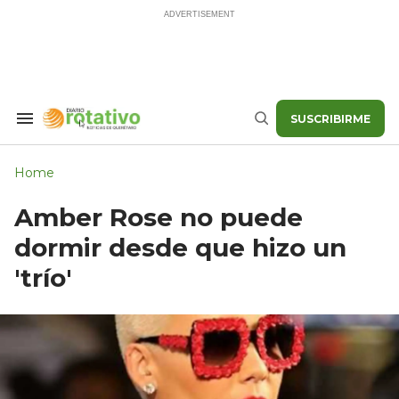
Skip
to
content
SUSCRIBIRME
Search
Buscar
&
Section
Navigation
Home
Amber Rose no puede
dormir desde que hizo un
'trío'