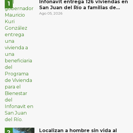
Infonavit entrega 126 viviendas en
San Juan del Río a familias de
bajos ingresos
Ago 05, 2026
Localizan a hombre sin vida al