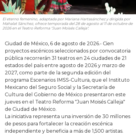
El eterno femenino
, adaptada por Mariana Hartasánchez y dirigida por
Mahalat Sánchez, ofrece temporada del 28 de agosto al 11 de octubre de
2026 en el Teatro Reforma "Juan Moisés Calleja".
Ciudad de México, 6 de agosto de 2026.- Cien
proyectos escénicos seleccionados por convocatoria
pública recorrerán 31 teatros en 24 ciudades de 21
estados del país entre agosto de 2026 y marzo de
2027, como parte de la segunda edición del
programa Escenarios IMSS-Cultura, que el Instituto
Mexicano del Seguro Social y la Secretaría de
Cultura del Gobierno de México presentaron este
jueves en el Teatro Reforma "Juan Moisés Calleja"
de Ciudad de México.
La iniciativa representa una inversión de 30 millones
de pesos para fortalecer la creación escénica
independiente y beneficia a más de 1,500 artistas.