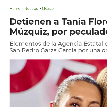
Navigation
San Juan del Río
Home
>
Noticias
>
México
Municipios
Detienen a Tania Flor
Múzquiz, por peculad
Elementos de la Agencia Estatal d
San Pedro Garza García por una o