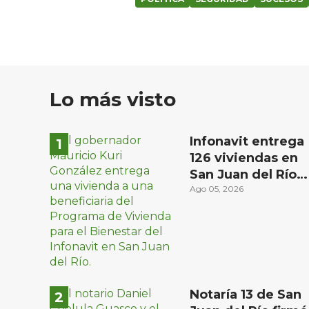
Lo más visto
Infonavit entrega
126 viviendas en
San Juan del Río a
familias de bajos
Ago 05, 2026
ingresos
Notaría 13 de San