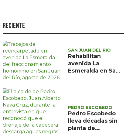
Seguridad
Ciencia y
tecnología
Reciente
Política
Turismo
SAN JUAN DEL RÍO
Rehabilitan
Asuntos Sociales
avenida La
Estilo de vida
Esmeralda en San
Juan del Río tras 15
Opinión
años sin
mantenimiento
PEDRO ESCOBEDO
Pedro Escobedo
lleva décadas sin
planta de
tratamiento y sus