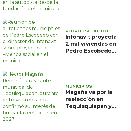
aguas negras
descargan en la
autopista
PEDRO ESCOBEDO
Infonavit proyecta
2 mil viviendas en
Pedro Escobedo
para trabajadores
de bajos ingresos
MUNICIPIOS
Magaña va por la
reelección en
Tequisquiapan y
espera
convocatoria de
Morena