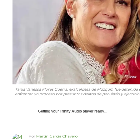
Tania Vanessa Flores Guerra, exalcaldesa de Múzquiz, fue detenida
enfrentar un proceso por presuntos delitos de peculado y ejercicio
Getting your
Trinity Audio
player ready...
Por
Martín García Chavero