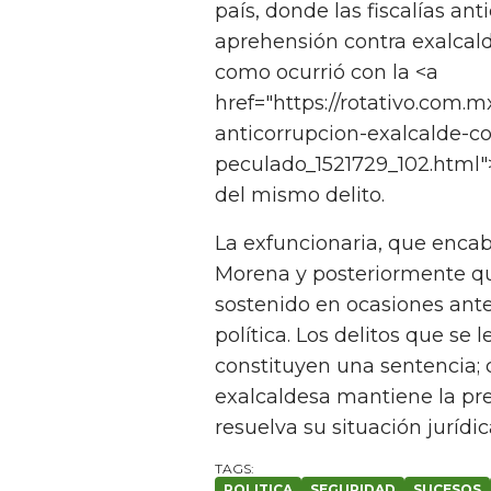
país, donde las fiscalías a
aprehensión contra exalcald
como ocurrió con la <a
href="https://rotativo.com.m
anticorrupcion-exalcalde-co
peculado_1521729_102.html"
del mismo delito.
La exfuncionaria, que encab
Morena y posteriormente que
sostenido en ocasiones ant
política. Los delitos que se 
constituyen una sentencia; 
exalcaldesa mantiene la pr
resuelva su situación jurídic
POLITICA
SEGURIDAD
SUCESOS