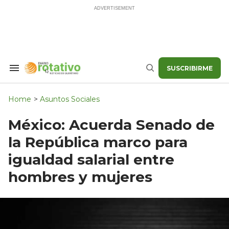
Skip
to
content
SUSCRIBIRME
Search
Buscar
&
Section
Navigation
Home
>
Asuntos Sociales
México: Acuerda Senado de
la República marco para
igualdad salarial entre
hombres y mujeres