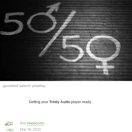
igualdad-salario-pixabay
Getting your
Trinity Audio
player ready...
Por
Redacción
Mar 16, 2021