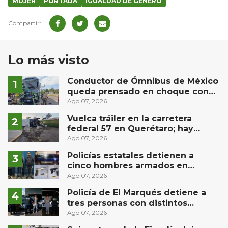
MUJER
PORTADA
IGUALDAD DE GENERO
Lo más visto
Conductor de Ómnibus de México
queda prensado en choque con
materialista en San Juan del Río
Ago 07, 2026
Vuelca tráiler en la carretera
federal 57 en Querétaro; hay
derrame de combustible
Ago 07, 2026
controlado, sin lesionados
Policías estatales detienen a
cinco hombres armados en
Puebla capital
Ago 07, 2026
Policía de El Marqués detiene a
tres personas con distintos
narcóticos
Ago 07, 2026