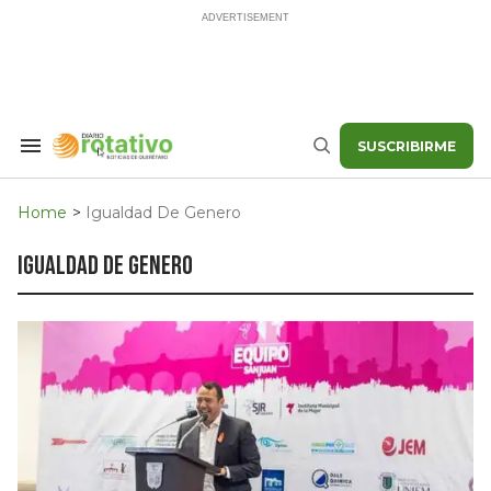
Skip
to
content
SUSCRIBIRME
Search
Buscar
&
Section
Navigation
Home
>
Igualdad De Genero
igualdad de genero