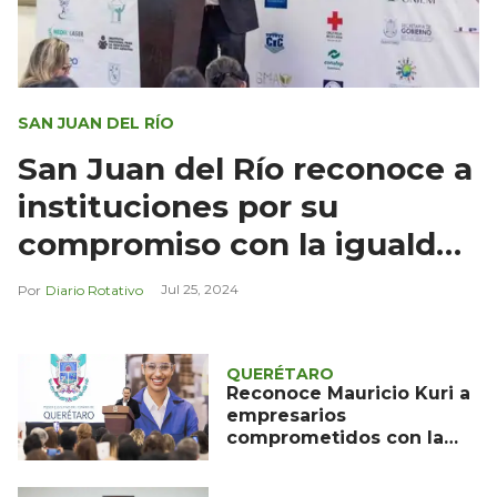
SAN JUAN DEL RÍO
San Juan del Río reconoce a
instituciones por su
compromiso con la igualdad
de género
Jul 25, 2024
Diario Rotativo
QUERÉTARO
Reconoce Mauricio Kuri a
empresarios
comprometidos con la
igualdad de género