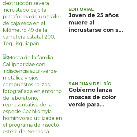
EDITORIAL
Joven de 25 años
muere al
incrustarse con su
camioneta bajo un
tráiler en la
carretera estatal
200, en
Tequisquiapan
SAN JUAN DEL RÍO
Gobierno lanza
moscas de color
verde para
combatir el
gusano
barrenador: no las
mates