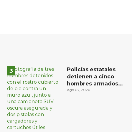
Policías estatales
detienen a cinco
hombres armados
en Puebla capital
Ago 07, 2026