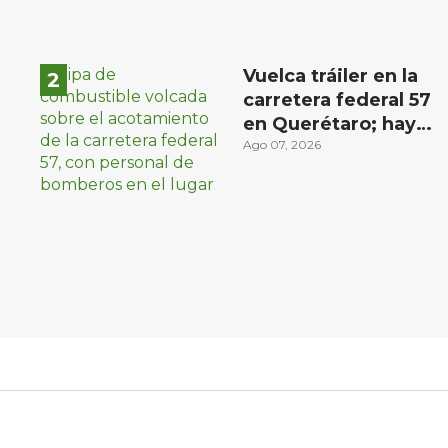
Vuelca tráiler en la
carretera federal 57
en Querétaro; hay
derrame de
Ago 07, 2026
combustible
controlado, sin
lesionados