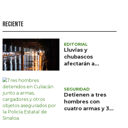
Seguridad
Ciencia y
tecnología
Reciente
Política
Turismo
EDITORIAL
Lluvias y
Asuntos Sociales
chubascos
afectarán a
Estilo de vida
Querétaro;
Opinión
Protección Civil
pide precaución
SEGURIDAD
Detienen a tres
hombres con
cuatro armas y 330
cartuchos en
Culiacán