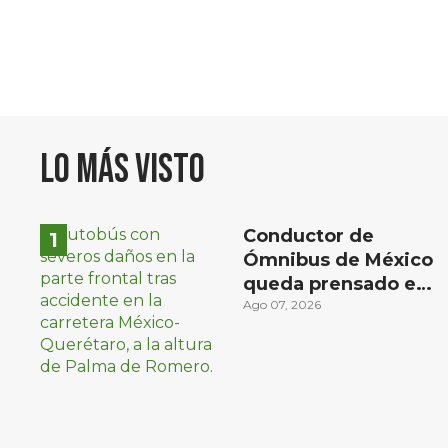
Lo más visto
Conductor de
Ómnibus de México
queda prensado en
choque con
Ago 07, 2026
materialista en San
Juan del Río