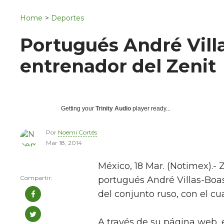
Navigation
San Juan del Río
Home
>
Deportes
Municipios
Portugués André Vill
entrenador del Zenit
Getting your
Trinity Audio
player ready...
Por
Noemi Cortés
Mar 18, 2014
México, 18 Mar. (Notimex).-
portugués André Villas-Boa
del conjunto ruso, con el cu
A través de su página web, e