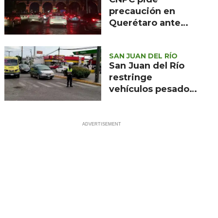
precaución en
Querétaro ante
pronóstico de
chubascos hoy
SAN JUAN DEL RÍO
San Juan del Río
restringe
vehículos pesados
por obras en la
Carretera 57