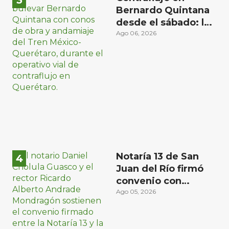
Bernardo Quintana
desde el sábado: la
etapa más compleja
Ago 06, 2026
del operativo vial
Notaría 13 de San
Juan del Río firmó
convenio con
Universidad Privada
Ago 05, 2026
del Bajío para recibir
estudiantes en