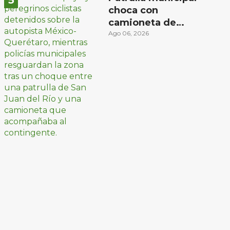
choca con
camioneta de
peregrinos ciclistas
Ago 06, 2026
en la autopista
México-Querétaro