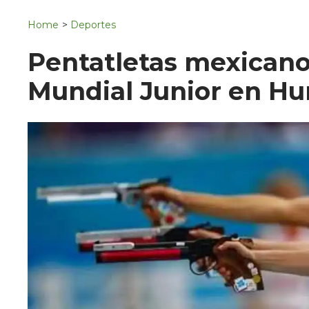
Navigation
San Juan del Río
Home
>
Deportes
Municipios
Pentatletas mexicanos
Mundial Junior en Hu