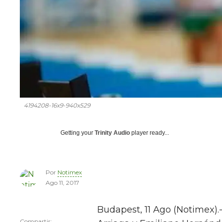
4194208-16x9-940x529
Getting your
Trinity Audio
player ready...
Por
Notimex
Ago 11, 2017
Budapest, 11 Ago (Notimex).