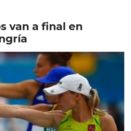
 van a final en
ngría