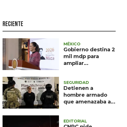
Seguridad
Ciencia y
tecnología
Reciente
Política
Turismo
MÉXICO
Gobierno destina 2
Asuntos Sociales
mil mdp para
ampliar
Estilo de vida
recolección de
Opinión
sargazo en
SEGURIDAD
Quintana Roo
Detienen a
hombre armado
que amenazaba a
transeúntes en
Lázaro Cárdenas
EDITORIAL
CNPC pide