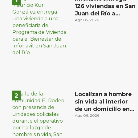
126 viviendas en San
Juan del Río a
familias de bajos
Ago 05, 2026
ingresos
Localizan a hombre
sin vida al interior
de un domicilio en
la comunidad El
Ago 06, 2026
Rodeo, San Juan del
Río