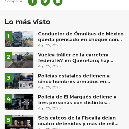
Lo más visto
Conductor de Ómnibus de México
queda prensado en choque con
materialista en San Juan del Río
Ago 07, 2026
Vuelca tráiler en la carretera
federal 57 en Querétaro; hay
derrame de combustible
Ago 07, 2026
controlado, sin lesionados
Policías estatales detienen a
cinco hombres armados en
Puebla capital
Ago 07, 2026
Policía de El Marqués detiene a
tres personas con distintos
narcóticos
Ago 07, 2026
Seis cateos de la Fiscalía dejan
cuatro detenidos y más de mil