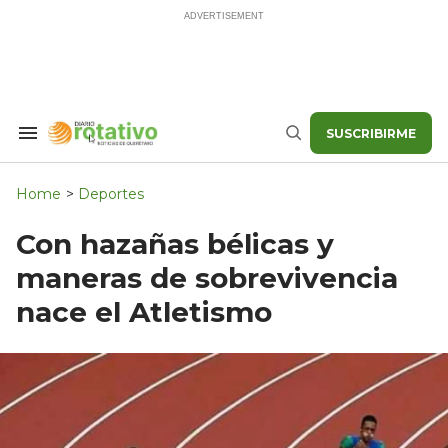
Skip
to
content
SUSCRIBIRME
Search
Buscar
&
Section
Navigation
Home
>
Deportes
Con hazañas bélicas y
maneras de sobrevivencia
nace el Atletismo