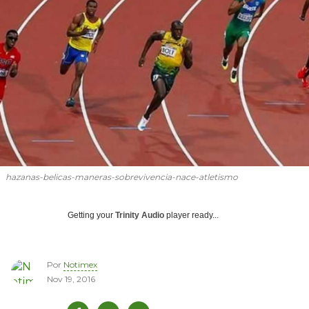
hazanas-belicas-maneras-sobrevivencia-nace-atletismo
Getting your
Trinity Audio
player ready...
Por
Notimex
Nov 19, 2016