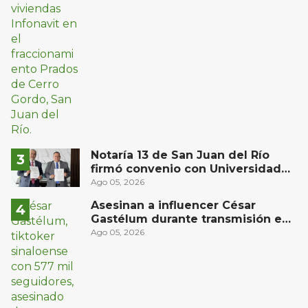
Notaría 13 de San Juan del Río
firmó convenio con Universidad
del Bajío para recibir estudiantes
Ago 05, 2026
en prácticas
Asesinan a influencer César
Gastélum durante transmisión en
vivo en Sinaloa
Ago 05, 2026