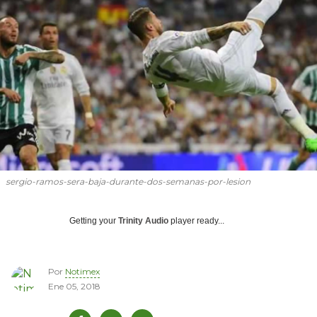
sergio-ramos-sera-baja-durante-dos-semanas-por-lesion
Getting your
Trinity Audio
player ready...
Por
Notimex
Ene 05, 2018