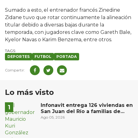
Sumado a esto, el entrenador francés Zinedine
Zidane tuvo que rotar continuamente la alineación
titular debido a diversas bajas durante la
temporada, con jugadores clave como Gareth Bale,
Kyelor Navas o Karim Benzema, entre otros.
DEPORTES
FUTBOL
PORTADA
Lo más visto
Infonavit entrega 126 viviendas en
San Juan del Río a familias de
bajos ingresos
Ago 05, 2026