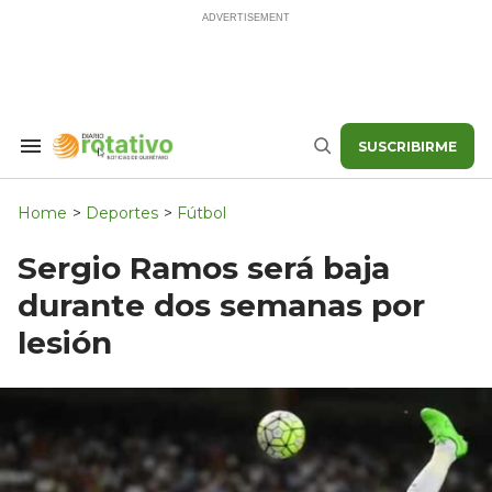
Skip
to
content
SUSCRIBIRME
Search
Buscar
&
Section
Navigation
Home
>
Deportes
>
Fútbol
Sergio Ramos será baja
durante dos semanas por
lesión