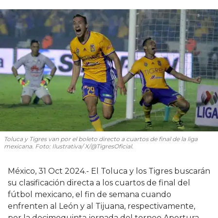
Toluca y Tigres van por el boleto directo a cuartos de final de la liga
mexicana. Foto: Ilustrativa/ X/@TigresOficial.
México, 31 Oct 2024.- El Toluca y los Tigres buscarán
su clasificación directa a los cuartos de final del
fútbol mexicano, el fin de semana cuando
enfrenten al León y al Tijuana, respectivamente,
por la decimoquinta jornada del torneo Apertura-