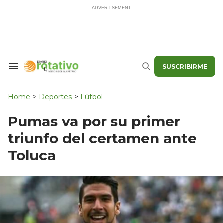
Skip
to
content
SUSCRIBIRME
Search
Buscar
&
Section
Navigation
Home
>
Deportes
>
Fútbol
Pumas va por su primer
triunfo del certamen ante
Toluca