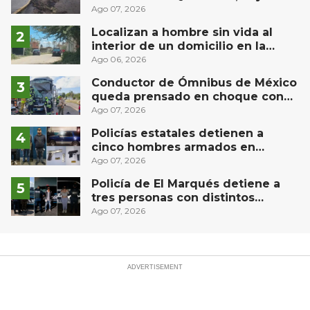
derrame de combustible
Ago 07, 2026
controlado, sin lesionados
Localizan a hombre sin vida al
interior de un domicilio en la
comunidad El Rodeo, San Juan del
Ago 06, 2026
Río
Conductor de Ómnibus de México
queda prensado en choque con
materialista en San Juan del Río
Ago 07, 2026
Policías estatales detienen a
cinco hombres armados en
Puebla capital
Ago 07, 2026
Policía de El Marqués detiene a
tres personas con distintos
narcóticos
Ago 07, 2026