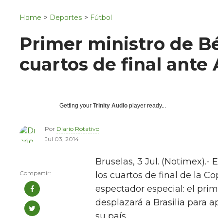
Navigation
San Juan del Río
Home
>
Deportes
>
Fútbol
Municipios
Primer ministro de Bél
cuartos de final ante
Getting your
Trinity Audio
player ready...
Por
Diario Rotativo
Jul 03, 2014
Bruselas, 3 Jul. (Notimex).- 
los cuartos de final de la C
espectador especial: el prim
desplazará a Brasilia para 
su país.