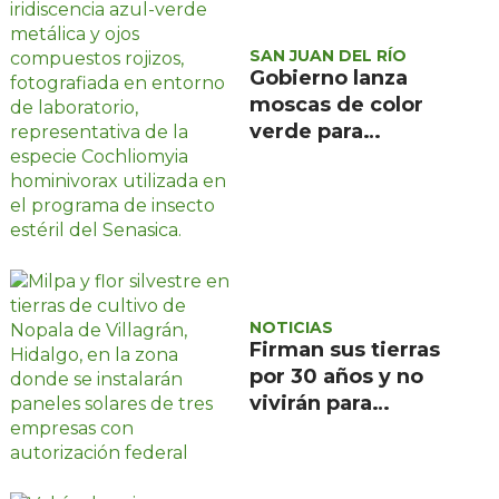
SAN JUAN DEL RÍO
Gobierno lanza
moscas de color
verde para
combatir el
gusano
barrenador: no las
mates
NOTICIAS
Firman sus tierras
por 30 años y no
vivirán para
recuperarlas: el
negocio solar que
devora a Nopala de