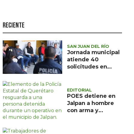
Seguridad
Ciencia y
tecnología
Reciente
Política
Turismo
SAN JUAN DEL RÍO
Jornada municipal
Asuntos Sociales
atiende 40
solicitudes en
Estilo de vida
Barranca de
Opinión
Cocheros
EDITORIAL
POES detiene en
Jalpan a hombre
con arma y
cartuchos sin
licencia