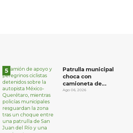
Patrulla municipal
choca con
camioneta de
peregrinos ciclistas
Ago 06, 2026
en la autopista
México-Querétaro