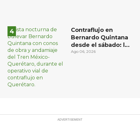
Contraflujo en
Bernardo Quintana
desde el sábado: la
etapa más compleja
Ago 06, 2026
del operativo vial