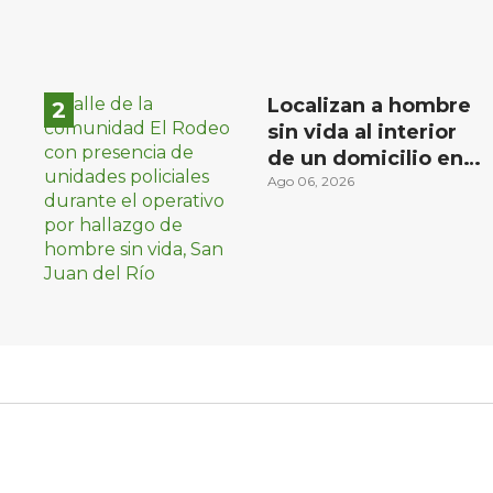
Localizan a hombre
sin vida al interior
de un domicilio en
la comunidad El
Ago 06, 2026
Rodeo, San Juan del
Río