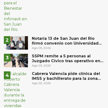
Notaría 13 de San Juan del Río
firmó convenio con Universidad
Privada del Bajío para recibir
Ago 05, 2026
estudiantes en prácticas
SSPM remite a 5 personas al
Juzgado Cívico tras operativo en
San Juan del Río
Ago 05, 2026
Cabrera Valencia pide clínica del
IMSS y bachillerato para la zona
oriente de San Juan del Río
Ago 05, 2026