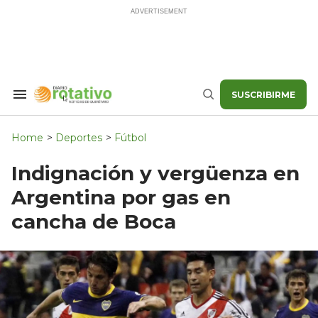
Skip
to
content
SUSCRIBIRME
Search
Buscar
&
Section
Navigation
Home
>
Deportes
>
Fútbol
Indignación y vergüenza en
Argentina por gas en
cancha de Boca