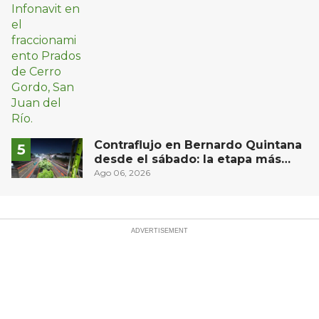
Contraflujo en Bernardo Quintana
desde el sábado: la etapa más
compleja del operativo vial
Ago 06, 2026