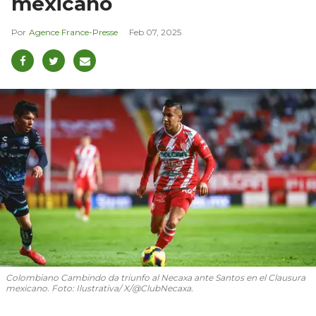
mexicano
Agence France-Presse
Feb 07, 2025
Colombiano Cambindo da triunfo al Necaxa ante Santos en el Clausura
mexicano. Foto: Ilustrativa/ X/@ClubNecaxa.