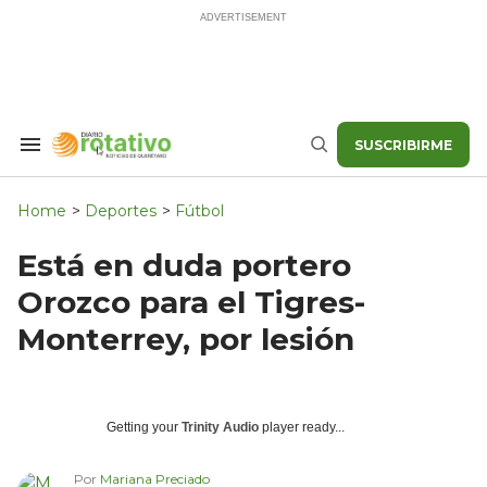
Skip
to
content
SUSCRIBIRME
Search
Buscar
&
Section
Navigation
Home
>
Deportes
>
Fútbol
Está en duda portero
Orozco para el Tigres-
Monterrey, por lesión
Getting your
Trinity Audio
player ready...
Por
Mariana Preciado