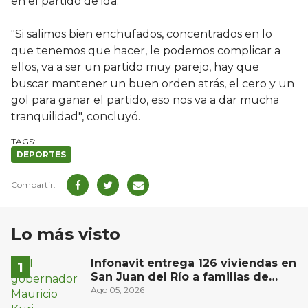
en el partido de ida.
"Si salimos bien enchufados, concentrados en lo
que tenemos que hacer, le podemos complicar a
ellos, va a ser un partido muy parejo, hay que
buscar mantener un buen orden atrás, el cero y un
gol para ganar el partido, eso nos va a dar mucha
tranquilidad", concluyó.
DEPORTES
Lo más visto
Infonavit entrega 126 viviendas en
San Juan del Río a familias de
bajos ingresos
Ago 05, 2026