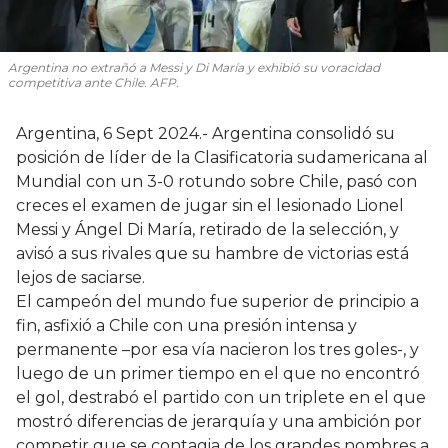
Argentina no extrañó a Messi y Di María y exhibió su voracidad
competitiva ante Chile. AFP.
Argentina, 6 Sept 2024.- Argentina consolidó su
posición de líder de la Clasificatoria sudamericana al
Mundial con un 3-0 rotundo sobre Chile, pasó con
creces el examen de jugar sin el lesionado Lionel
Messi y Ángel Di María, retirado de la selección, y
avisó a sus rivales que su hambre de victorias está
lejos de saciarse.
El campeón del mundo fue superior de principio a
fin, asfixió a Chile con una presión intensa y
permanente –por esa vía nacieron los tres goles-, y
luego de un primer tiempo en el que no encontró
el gol, destrabó el partido con un triplete en el que
mostró diferencias de jerarquía y una ambición por
competir que se contagia de los grandes nombres a