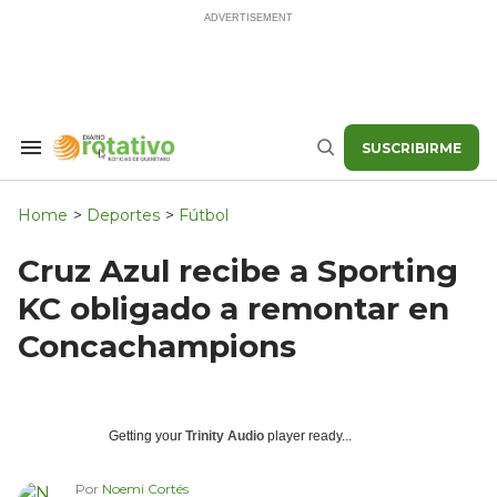
Skip
to
content
SUSCRIBIRME
Search
Buscar
&
Section
Navigation
Home
>
Deportes
>
Fútbol
Cruz Azul recibe a Sporting
KC obligado a remontar en
Concachampions
Getting your
Trinity Audio
player ready...
Por
Noemi Cortés