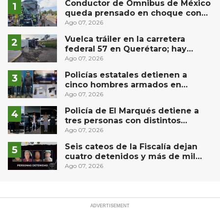
Conductor de Ómnibus de México
queda prensado en choque con
materialista en San Juan del Río
Ago 07, 2026
Vuelca tráiler en la carretera
federal 57 en Querétaro; hay
derrame de combustible
Ago 07, 2026
controlado, sin lesionados
Policías estatales detienen a
cinco hombres armados en
Puebla capital
Ago 07, 2026
Policía de El Marqués detiene a
tres personas con distintos
narcóticos
Ago 07, 2026
Seis cateos de la Fiscalía dejan
cuatro detenidos y más de mil
dosis aseguradas en Querétaro
Ago 07, 2026