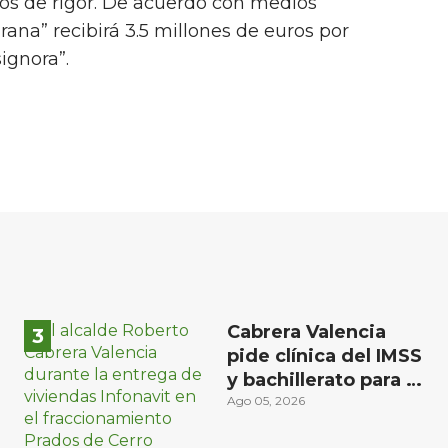
os de rigor. De acuerdo con medios
grana” recibirá 3.5 millones de euros por
ignora”.
Cabrera Valencia
pide clínica del IMSS
y bachillerato para la
zona oriente de San
Ago 05, 2026
Juan del Río