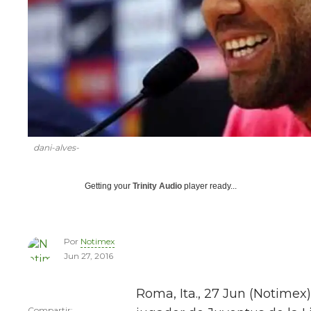
dani-alves-
Getting your
Trinity Audio
player ready...
Por
Notimex
Jun 27, 2016
Roma, Ita., 27 Jun (Notimex)