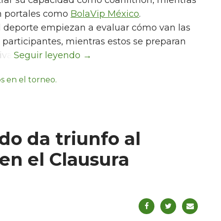
rar su capacidad como coanfitrión, mientras
en portales como
BolaVip México
.
el deporte empiezan a evaluar cómo van las
 participantes, mientras estos se preparan
iva.
o da triunfo al
en el Clausura