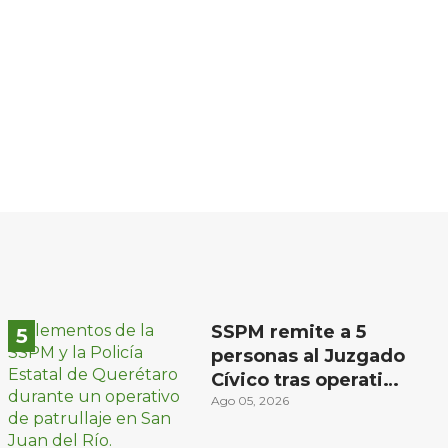
SSPM remite a 5
personas al Juzgado
Cívico tras operativo
en San Juan del Río
Ago 05, 2026