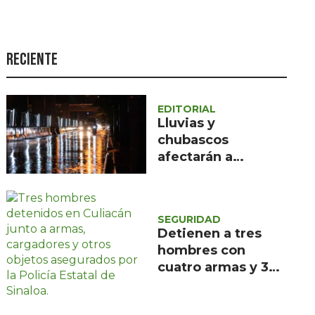
Seguridad
Ciencia y
tecnología
Reciente
Política
Turismo
EDITORIAL
Lluvias y
Asuntos Sociales
chubascos
afectarán a
Estilo de vida
Querétaro;
Opinión
Protección Civil
pide precaución
SEGURIDAD
Detienen a tres
hombres con
cuatro armas y 330
cartuchos en
Culiacán