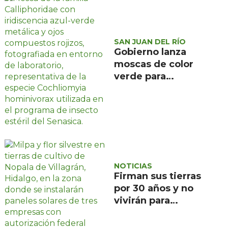
SAN JUAN DEL RÍO
Gobierno lanza
moscas de color
verde para
combatir el
gusano
barrenador: no las
mates
NOTICIAS
Firman sus tierras
por 30 años y no
vivirán para
recuperarlas: el
negocio solar que