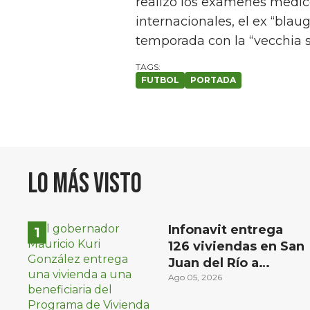
realizó los exámenes médic
internacionales, el ex “blau
temporada con la “vecchia s
FUTBOL
PORTADA
Lo más visto
Infonavit entrega
126 viviendas en San
Juan del Río a
familias de bajos
Ago 05, 2026
ingresos