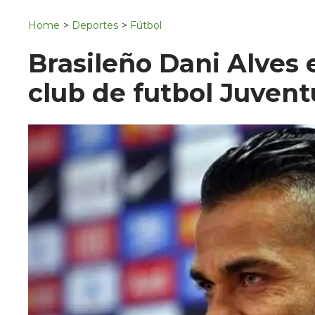
Navigation
San Juan del Río
Home
>
Deportes
>
Fútbol
Municipios
Brasileño Dani Alves 
club de futbol Juvent