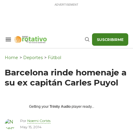
Skip
to
content
SUSCRIBIRME
Search
Buscar
&
Section
Navigation
Home
>
Deportes
>
Fútbol
Barcelona rinde homenaje a
su ex capitán Carles Puyol
Getting your
Trinity Audio
player ready...
Por
Noemi Cortés
May 15, 2014