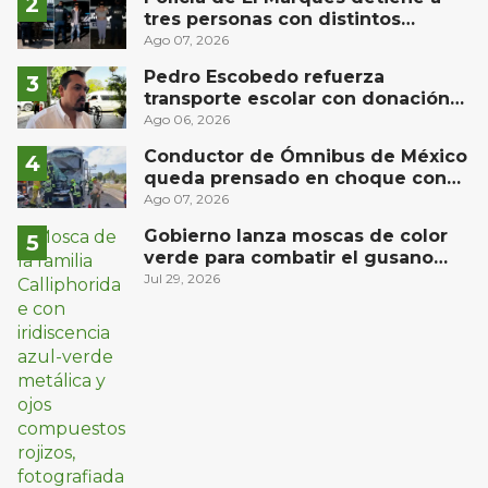
tres personas con distintos
narcóticos
Ago 07, 2026
Pedro Escobedo refuerza
transporte escolar con donación
de camión de Flecha Amarilla para
Ago 06, 2026
universitarios
Conductor de Ómnibus de México
queda prensado en choque con
materialista en San Juan del Río
Ago 07, 2026
Gobierno lanza moscas de color
verde para combatir el gusano
barrenador: no las mates
Jul 29, 2026