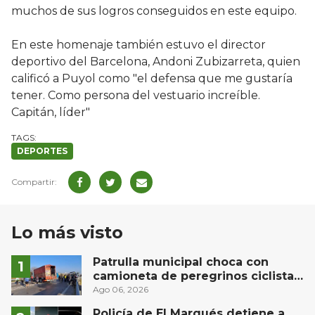
muchos de sus logros conseguidos en este equipo.
En este homenaje también estuvo el director
deportivo del Barcelona, Andoni Zubizarreta, quien
calificó a Puyol como "el defensa que me gustaría
tener. Como persona del vestuario increíble.
Capitán, líder"
DEPORTES
Lo más visto
Patrulla municipal choca con
camioneta de peregrinos ciclistas
en la autopista México-Querétaro
Ago 06, 2026
Policía de El Marqués detiene a