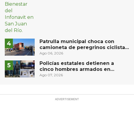
Patrulla municipal choca con
camioneta de peregrinos ciclistas
en la autopista México-Querétaro
Ago 06, 2026
Policías estatales detienen a
cinco hombres armados en
Puebla capital
Ago 07, 2026