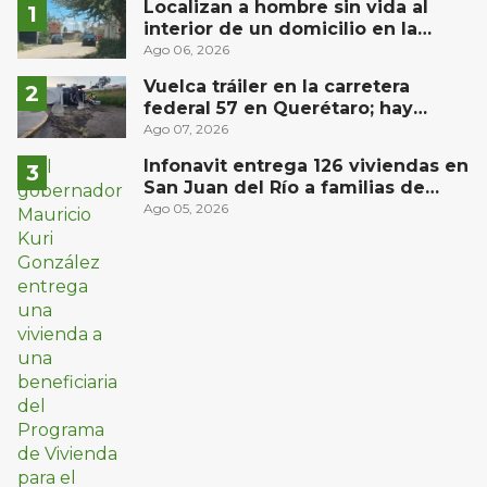
Localizan a hombre sin vida al
interior de un domicilio en la
comunidad El Rodeo, San Juan del
Ago 06, 2026
Río
Vuelca tráiler en la carretera
federal 57 en Querétaro; hay
derrame de combustible
Ago 07, 2026
controlado, sin lesionados
Infonavit entrega 126 viviendas en
San Juan del Río a familias de
bajos ingresos
Ago 05, 2026