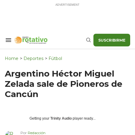
Skip
to
content
SUSCRIBIRME
Search
Buscar
&
Section
Navigation
Home
>
Deportes
>
Fútbol
Argentino Héctor Miguel
Zelada sale de Pioneros de
Cancún
Getting your
Trinity Audio
player ready...
Por
Redacción