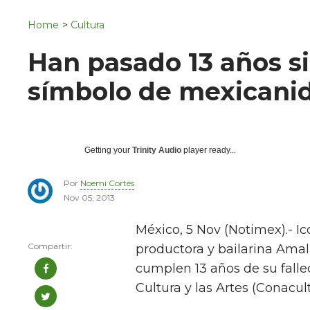
Navigation
San Juan del Río
Home
>
Cultura
Municipios
Han pasado 13 años s
símbolo de mexicani
Getting your
Trinity Audio
player ready...
Por
Noemi Cortés
Nov 05, 2013
México, 5 Nov (Notimex).- I
productora y bailarina Ama
cumplen 13 años de su falle
Cultura y las Artes (Conacult