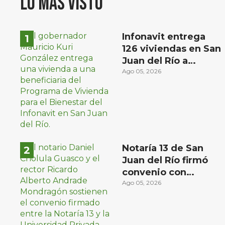
Lo más visto
Infonavit entrega
126 viviendas en San
Juan del Río a
familias de bajos
Ago 05, 2026
ingresos
Notaría 13 de San
Juan del Río firmó
convenio con
Universidad Privada
Ago 05, 2026
del Bajío para recibir
estudiantes en
prácticas