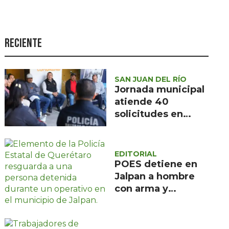
Seguridad
Ciencia y
tecnología
Reciente
Política
Turismo
SAN JUAN DEL RÍO
Jornada municipal
Asuntos Sociales
atiende 40
solicitudes en
Estilo de vida
Barranca de
Opinión
Cocheros
EDITORIAL
POES detiene en
Jalpan a hombre
con arma y
cartuchos sin
licencia