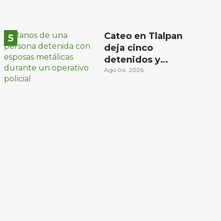
Cateo en Tlalpan
deja cinco
detenidos y
decomiso de droga
Ago 04, 2026
y un arma