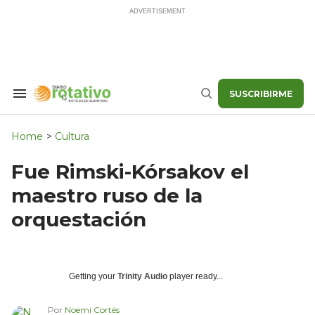
Skip
to
content
SUSCRIBIRME
Search
Buscar
&
Section
Navigation
Home
>
Cultura
Fue Rimski-Kórsakov el
maestro ruso de la
orquestación
Getting your
Trinity Audio
player ready...
Por
Noemi Cortés