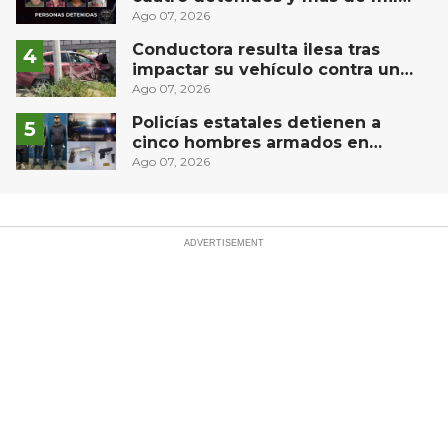
dosis aseguradas en Querétaro
Ago 07, 2026
Conductora resulta ilesa tras
impactar su vehículo contra un
muro en Huimilpan
Ago 07, 2026
Policías estatales detienen a
cinco hombres armados en
Puebla capital
Ago 07, 2026