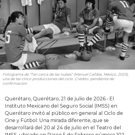
Fotograma de "Tan cerca de las nubes" (Manuel Cañibe, México, 2023),
una de las cinco producciones del ciclo. Crédito: pendiente de
confirmación.
Querétaro, Querétaro, 21 de julio de 2026.- El
Instituto Mexicano del Seguro Social (IMSS) en
Querétaro invitó al público en general al Ciclo de
Cine y Fútbol: Una mirada diferente, que se
desarrollará del 20 al 24 de julio en el Teatro del
IMSS, ubicado en Paseo 5 de Febrero número 102,