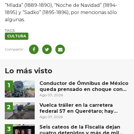
“Mlada” (1889-1890), “Noche de Navidad” (1894-
1895) y “Sadko” (1895-1896), por mencionas sólo
algunas.
CULTURA
Lo más visto
Conductor de Ómnibus de México
queda prensado en choque con
materialista en San Juan del Río
Ago 07, 2026
Vuelca tráiler en la carretera
federal 57 en Querétaro; hay
derrame de combustible
Ago 07, 2026
controlado, sin lesionados
Seis cateos de la Fiscalía dejan
cuatro detenidos y más de mil