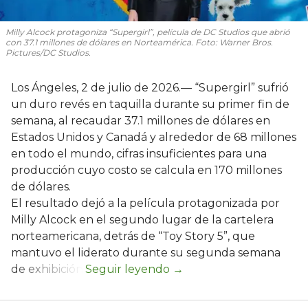
Milly Alcock protagoniza “Supergirl”, película de DC Studios que abrió
con 37.1 millones de dólares en Norteamérica. Foto: Warner Bros.
Pictures/DC Studios.
Los Ángeles, 2 de julio de 2026.— “Supergirl” sufrió
un duro revés en taquilla durante su primer fin de
semana, al recaudar 37.1 millones de dólares en
Estados Unidos y Canadá y alrededor de 68 millones
en todo el mundo, cifras insuficientes para una
producción cuyo costo se calcula en 170 millones
de dólares.
El resultado dejó a la película protagonizada por
Milly Alcock en el segundo lugar de la cartelera
norteamericana, detrás de “Toy Story 5”, que
mantuvo el liderato durante su segunda semana
de exhibición.