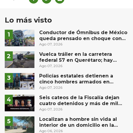
Lo más visto
Conductor de Ómnibus de México
queda prensado en choque con
materialista en San Juan del Río
Ago 07, 2026
Vuelca tráiler en la carretera
federal 57 en Querétaro; hay
derrame de combustible
Ago 07, 2026
controlado, sin lesionados
Policías estatales detienen a
cinco hombres armados en
Puebla capital
Ago 07, 2026
Seis cateos de la Fiscalía dejan
cuatro detenidos y más de mil
dosis aseguradas en Querétaro
Ago 07, 2026
Localizan a hombre sin vida al
interior de un domicilio en la
comunidad El Rodeo, San Juan del
Ago 06, 2026