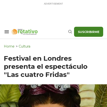
Skip
to
content
SUSCRIBIRME
Search
Buscar
&
Section
Navigation
Home
>
Cultura
Festival en Londres
presenta el espectáculo
"Las cuatro Fridas"