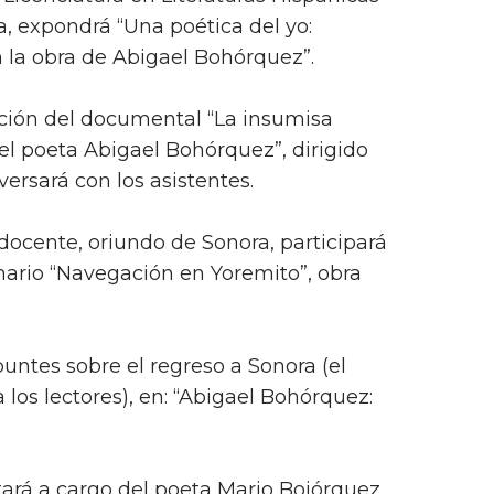
a, expondrá “Una poética del yo:
n la obra de Abigael Bohórquez”.
ción del documental “La insumisa
del poeta Abigael Bohórquez”, dirigido
ersará con los asistentes.
 docente, oriundo de Sonora, participará
mario “Navegación en Yoremito”, obra
ntes sobre el regreso a Sonora (el
 los lectores), en: “Abigael Bohórquez:
tará a cargo del poeta Mario Bojórquez,