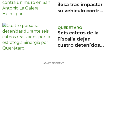
ilesa tras impactar
su vehículo contra
un muro en
Huimilpan
QUERÉTARO
Seis cateos de la
Fiscalía dejan
cuatro detenidos y
más de mil dosis
aseguradas en
Querétaro