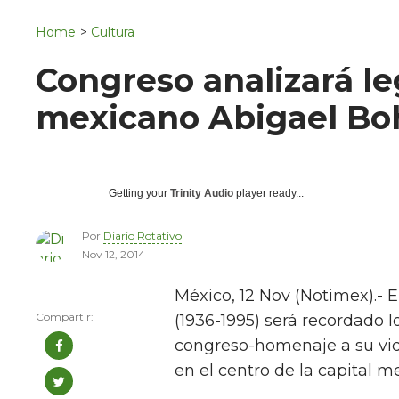
Navigation
San Juan del Río
Home
>
Cultura
Municipios
Congreso analizará l
mexicano Abigael Bo
Getting your
Trinity Audio
player ready...
Por
Diario Rotativo
Nov 12, 2014
México, 12 Nov (Notimex).-
(1936-1995) será recordado l
congreso-homenaje a su vida
en el centro de la capital m