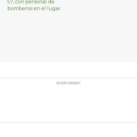
combustible
controlado, sin
lesionados