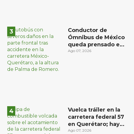
Conductor de
Ómnibus de México
queda prensado en
choque con
Ago 07, 2026
materialista en San
Juan del Río
Vuelca tráiler en la
carretera federal 57
en Querétaro; hay
derrame de
Ago 07, 2026