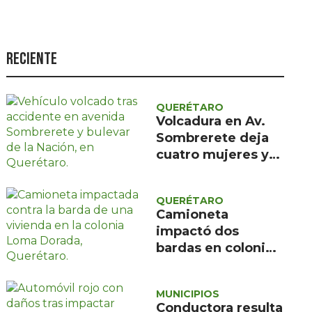
Seguridad
Ciencia y
tecnología
Reciente
Política
Turismo
QUERÉTARO
Volcadura en Av.
Asuntos Sociales
Sombrerete deja
cuatro mujeres y
Estilo de vida
un menor con
Opinión
atención médica
QUERÉTARO
prehospitalaria
Camioneta
impactó dos
bardas en colonia
Loma Dorada;
Protección Civil
MUNICIPIOS
descartó riesgos
Conductora resulta