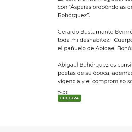
con “Ásperas oropéndolas de
Bohórquez”.
Gerardo Bustamante Bermúd
toda mi deshabitez… Cuerpo
el pañuelo de Abigael Bohór
Abigael Bohórquez es consid
poetas de su época, además d
vigencia y el compromiso s
CULTURA