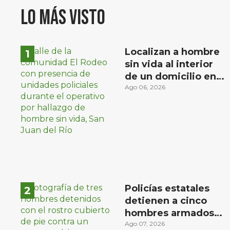
Lo más visto
Localizan a hombre
sin vida al interior
de un domicilio en
la comunidad El
Ago 06, 2026
Rodeo, San Juan del
Río
Policías estatales
detienen a cinco
hombres armados
en Puebla capital
Ago 07, 2026