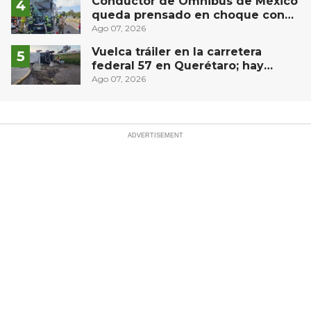
Conductor de Ómnibus de México
queda prensado en choque con
materialista en San Juan del Río
Ago 07, 2026
Vuelca tráiler en la carretera
federal 57 en Querétaro; hay
derrame de combustible
Ago 07, 2026
controlado, sin lesionados