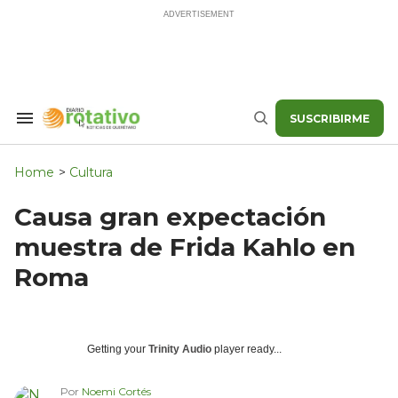
Skip
to
content
SUSCRIBIRME
Search
Buscar
&
Section
Navigation
Home
>
Cultura
Causa gran expectación
muestra de Frida Kahlo en
Roma
Getting your
Trinity Audio
player ready...
Por
Noemi Cortés