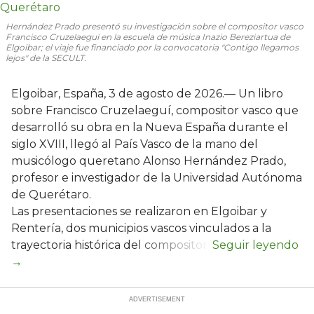
Hernández Prado presentó su investigación sobre el compositor vasco
Francisco Cruzelaeguí en la escuela de música Inazio Bereziartua de
Elgoibar; el viaje fue financiado por la convocatoria "Contigo llegamos
lejos" de la SECULT.
Elgoibar, España, 3 de agosto de 2026.— Un libro
sobre Francisco Cruzelaeguí, compositor vasco que
desarrolló su obra en la Nueva España durante el
siglo XVIII, llegó al País Vasco de la mano del
musicólogo queretano Alonso Hernández Prado,
profesor e investigador de la Universidad Autónoma
de Querétaro.
Las presentaciones se realizaron en Elgoibar y
Rentería, dos municipios vascos vinculados a la
trayectoria histórica del compositor.