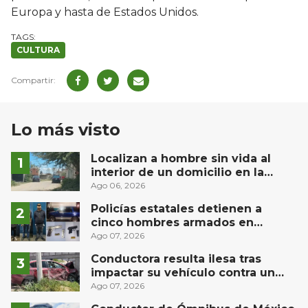
Europa y hasta de Estados Unidos.
CULTURA
Lo más visto
Localizan a hombre sin vida al
interior de un domicilio en la
comunidad El Rodeo, San Juan del
Ago 06, 2026
Río
Policías estatales detienen a
cinco hombres armados en
Puebla capital
Ago 07, 2026
Conductora resulta ilesa tras
impactar su vehículo contra un
muro en Huimilpan
Ago 07, 2026