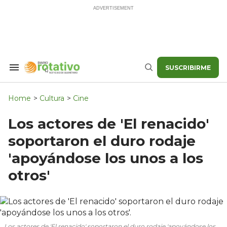
Skip
to
content
SUSCRIBIRME
Search
Buscar
&
Section
Navigation
Home
>
Cultura
>
Cine
Los actores de 'El renacido'
soportaron el duro rodaje
'apoyándose los unos a los
otros'
Los actores de 'El renacido' soportaron el duro rodaje 'apoyándose los