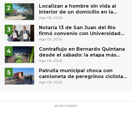
Localizan a hombre sin vida al
interior de un domicilio en la
comunidad El Rodeo, San Juan del
Ago 06, 2026
Río
Notaría 13 de San Juan del Río
firmó convenio con Universidad
Privada del Bajío para recibir
Ago 05, 2026
estudiantes en prácticas
Contraflujo en Bernardo Quintana
desde el sábado: la etapa más
compleja del operativo vial
Ago 06, 2026
Patrulla municipal choca con
camioneta de peregrinos ciclistas
en la autopista México-Querétaro
Ago 06, 2026