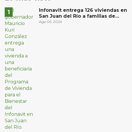
Infonavit entrega 126 viviendas en
San Juan del Río a familias de
bajos ingresos
Ago 05, 2026