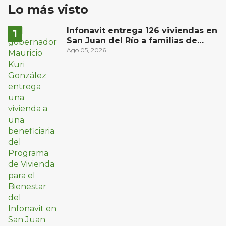
Lo más visto
Infonavit entrega 126 viviendas en
San Juan del Río a familias de
bajos ingresos
Ago 05, 2026