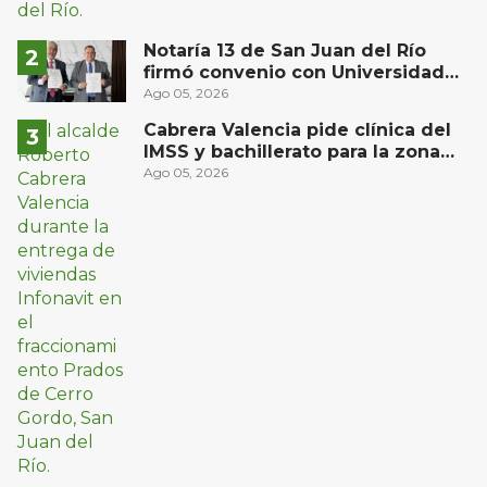
Notaría 13 de San Juan del Río
firmó convenio con Universidad
Privada del Bajío para recibir
Ago 05, 2026
estudiantes en prácticas
Cabrera Valencia pide clínica del
IMSS y bachillerato para la zona
oriente de San Juan del Río
Ago 05, 2026