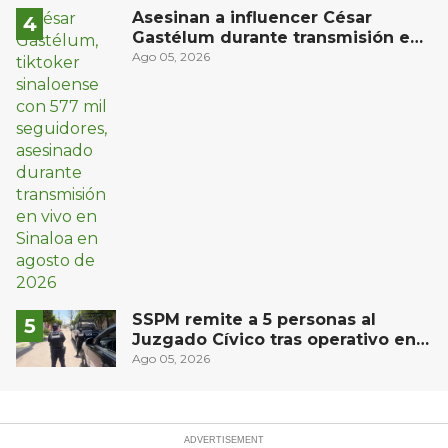
Asesinan a influencer César
Gastélum durante transmisión en
vivo en Sinaloa
Ago 05, 2026
SSPM remite a 5 personas al
Juzgado Cívico tras operativo en
San Juan del Río
Ago 05, 2026