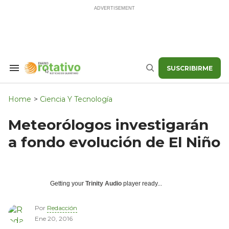
Skip
to
content
SUSCRIBIRME
Search
Buscar
&
Section
Navigation
Home
>
Ciencia Y Tecnología
Meteorólogos investigarán
a fondo evolución de El Niño
Getting your
Trinity Audio
player ready...
Por
Redacción
Ene 20, 2016