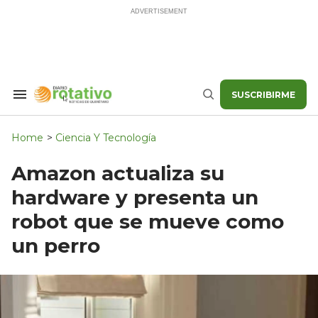
Skip
to
content
SUSCRIBIRME
Search
Buscar
&
Section
Navigation
Home
>
Ciencia Y Tecnología
Amazon actualiza su
hardware y presenta un
robot que se mueve como
un perro