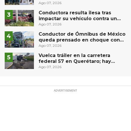
Puebla capital
Ago 07, 2026
Conductora resulta ilesa tras
impactar su vehículo contra un
muro en Huimilpan
Ago 07, 2026
Conductor de Ómnibus de México
queda prensado en choque con
materialista en San Juan del Río
Ago 07, 2026
Vuelca tráiler en la carretera
federal 57 en Querétaro; hay
derrame de combustible
Ago 07, 2026
controlado, sin lesionados