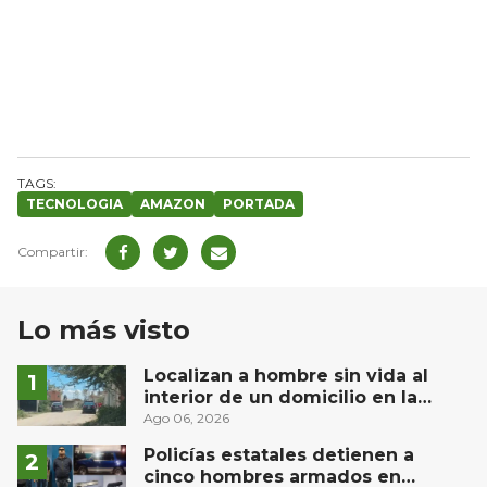
TECNOLOGIA
AMAZON
PORTADA
Lo más visto
Localizan a hombre sin vida al
interior de un domicilio en la
comunidad El Rodeo, San Juan del
Ago 06, 2026
Río
Policías estatales detienen a
cinco hombres armados en