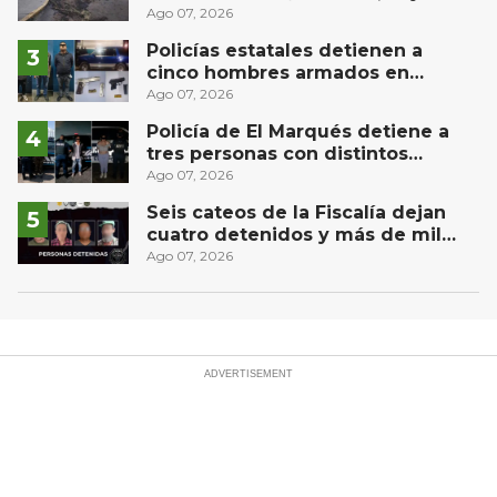
derrame de combustible
Ago 07, 2026
controlado, sin lesionados
Policías estatales detienen a
cinco hombres armados en
Puebla capital
Ago 07, 2026
Policía de El Marqués detiene a
tres personas con distintos
narcóticos
Ago 07, 2026
Seis cateos de la Fiscalía dejan
cuatro detenidos y más de mil
dosis aseguradas en Querétaro
Ago 07, 2026