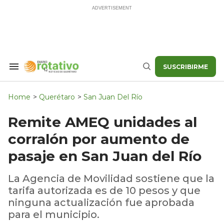
Skip
to
content
SUSCRIBIRME
Search
Buscar
&
Section
Navigation
Home
>
Querétaro
>
San Juan Del Río
Remite AMEQ unidades al
corralón por aumento de
pasaje en San Juan del Río
La Agencia de Movilidad sostiene que la
tarifa autorizada es de 10 pesos y que
ninguna actualización fue aprobada
para el municipio.