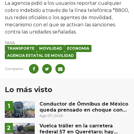
La agencia pidió a los usuarios reportar cualquier
cobro indebido a través de la línea telefónica *8800,
sus redes oficiales o los agentes de movilidad,
mecanismo con el que se activan las sanciones
contra las unidades señaladas.
TRANSPORTE
MOVILIDAD
ECONOMIA
AGENCIA ESTATAL DE MOVILIDAD
Lo más visto
Conductor de Ómnibus de México
queda prensado en choque con
materialista en San Juan del Río
Ago 07, 2026
Vuelca tráiler en la carretera
federal 57 en Querétaro; hay