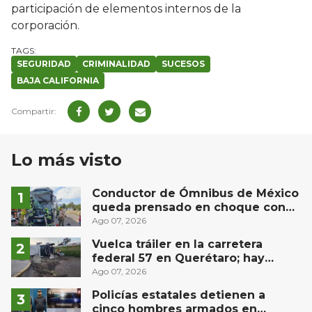
participación de elementos internos de la
corporación.
SEGURIDAD
CRIMINALIDAD
SUCESOS
BAJA CALIFORNIA
Lo más visto
Conductor de Ómnibus de México
queda prensado en choque con
materialista en San Juan del Río
Ago 07, 2026
Vuelca tráiler en la carretera
federal 57 en Querétaro; hay
derrame de combustible
Ago 07, 2026
controlado, sin lesionados
Policías estatales detienen a
cinco hombres armados en