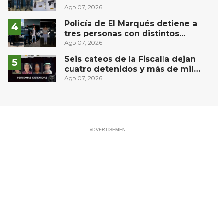
Puebla capital
Ago 07, 2026
Policía de El Marqués detiene a
tres personas con distintos
narcóticos
Ago 07, 2026
Seis cateos de la Fiscalía dejan
cuatro detenidos y más de mil
dosis aseguradas en Querétaro
Ago 07, 2026