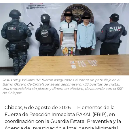
Jesús "N" y William "N" fueron asegurados durante un patrullaje en el
Barrio Obrero de Cintalapa; se les decomisaron 33 bolsitas de cristal,
una motocicleta sin placas y dinero en efectivo, de acuerdo con la SSP
de Chiapas.
Chiapas, 6 de agosto de 2026.— Elementos de la
Fuerza de Reacción Inmediata PAKAL (FRIP), en
coordinación con la Guardia Estatal Preventiva y la
Agencia de Investigación e Inteligencia Ministerial