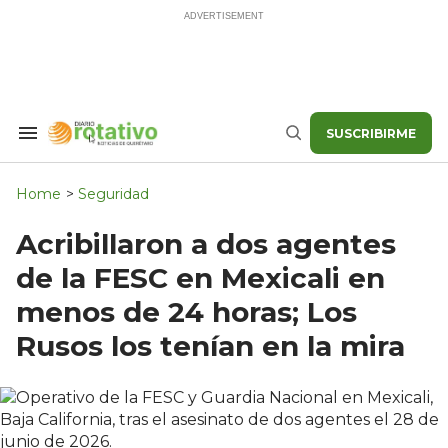
Skip
to
content
SUSCRIBIRME
Search
Buscar
&
Section
Navigation
Home
>
Seguridad
Acribillaron a dos agentes
de la FESC en Mexicali en
menos de 24 horas; Los
Rusos los tenían en la mira