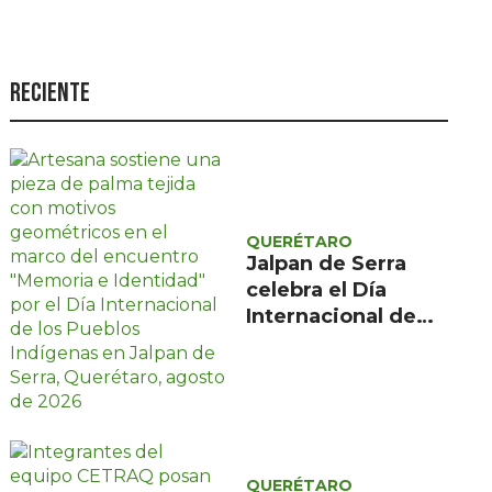
Seguridad
Ciencia y
tecnología
Reciente
Política
Turismo
Asuntos Sociales
QUERÉTARO
Estilo de vida
Jalpan de Serra
celebra el Día
Opinión
Internacional de
los Pueblos
Indígenas con
encuentro gratuito
de tres días
QUERÉTARO