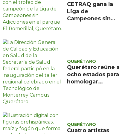
CETRAQ gana la
Liga de
Campeones sin
Adicciones
organizada por
Reencuentro en el
Romerillal
QUERÉTARO
Querétaro reúne a
ocho estados para
homologar
evaluación de
programas
educativos de
salud
QUERÉTARO
Cuatro artistas