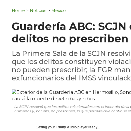
Navigation
San Juan del Río
Home
>
Noticias
>
México
Municipios
Guardería ABC: SCJN 
delitos no prescriben
La Primera Sala de la SCJN resolv
que los delitos constituyen viol
no pueden prescribir; la FGR man
exfuncionarios del IMSS vinculad
La SCJN resolvió que los delitos relacionados con el incendio de l
humanos y, por ello, no prescriben, lo que permite que continúe el
Getting your
Trinity Audio
player ready...