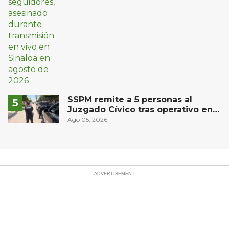
SSPM remite a 5 personas al
Juzgado Cívico tras operativo en
San Juan del Río
Ago 05, 2026