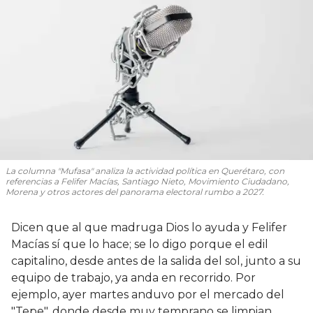
La columna "Mufasa" analiza la actividad política en Querétaro, con
referencias a Felifer Macías, Santiago Nieto, Movimiento Ciudadano,
Morena y otros actores del panorama electoral rumbo a 2027.
Dicen que al que madruga Dios lo ayuda y Felifer
Macías sí que lo hace; se lo digo porque el edil
capitalino, desde antes de la salida del sol, junto a su
equipo de trabajo, ya anda en recorrido. Por
ejemplo, ayer martes anduvo por el mercado del
"Tepe", donde desde muy temprano se limpian