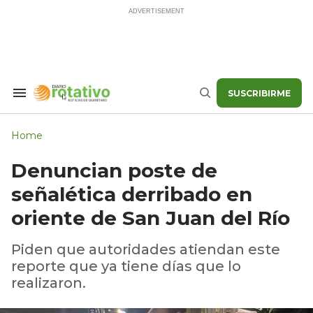
Skip
to
content
SUSCRIBIRME
Search
Buscar
&
Section
Navigation
Home
Denuncian poste de
señalética derribado en
oriente de San Juan del Río
Piden que autoridades atiendan este
reporte que ya tiene días que lo
realizaron.