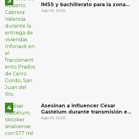
IMSS y bachillerato para la zona
oriente de San Juan del Río
Ago 05, 2026
Asesinan a influencer César
Gastélum durante transmisión en
vivo en Sinaloa
Ago 05, 2026