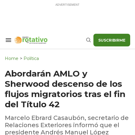
Skip
to
content
SUSCRIBIRME
Search
Buscar
&
Section
Navigation
Home
>
Política
Abordarán AMLO y
Sherwood descenso de los
flujos migratorios tras el fin
del Título 42
Marcelo Ebrard Casaubón, secretario de
Relaciones Exteriores informó que el
presidente Andrés Manuel López