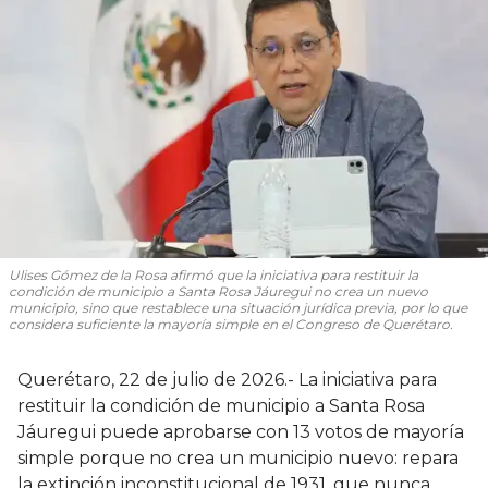
Ulises Gómez de la Rosa afirmó que la iniciativa para restituir la
condición de municipio a Santa Rosa Jáuregui no crea un nuevo
municipio, sino que restablece una situación jurídica previa, por lo que
considera suficiente la mayoría simple en el Congreso de Querétaro.
Querétaro, 22 de julio de 2026.- La iniciativa para
restituir la condición de municipio a Santa Rosa
Jáuregui puede aprobarse con 13 votos de mayoría
simple porque no crea un municipio nuevo: repara
la extinción inconstitucional de 1931, que nunca