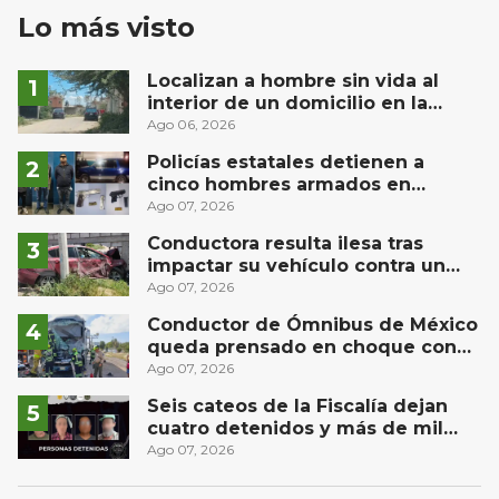
Lo más visto
Localizan a hombre sin vida al
interior de un domicilio en la
comunidad El Rodeo, San Juan del
Ago 06, 2026
Río
Policías estatales detienen a
cinco hombres armados en
Puebla capital
Ago 07, 2026
Conductora resulta ilesa tras
impactar su vehículo contra un
muro en Huimilpan
Ago 07, 2026
Conductor de Ómnibus de México
queda prensado en choque con
materialista en San Juan del Río
Ago 07, 2026
Seis cateos de la Fiscalía dejan
cuatro detenidos y más de mil
dosis aseguradas en Querétaro
Ago 07, 2026