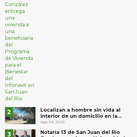
Localizan a hombre sin vida al
interior de un domicilio en la
comunidad El Rodeo, San Juan del
Ago 06, 2026
Río
Notaría 13 de San Juan del Río