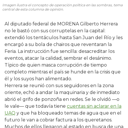
Imagen ilustra el concepto de operación política en las sombras, tema
central de esta columna de opinión.
Al diputado federal de MORENA Gilberto Herrera
no le bastó con sus corruptelas en la capital:
extendió los tentáculos hasta San Juan del Río y les
encargó a su bola de chairos que reventaran la
Feria. La instrucción fue sencilla: desacreditar los
eventos, atacar la calidad, sembrar el desánimo.
Típico de quien masca corrupción de tiempo
completo mientras el país se hunde en la crisis que
él y los suyos han alimentado.
Herrera se reunió con sus seguidores en la zona
oriente, echó a andar la maquinaria y de inmediato
abrió el grifo de ponzoña en redes. Se le olvidó —o
le vale— que todavía tiene
cuentas sin aclarar en la
UAQ
y que ha bloqueado temas de agua que en el
futuro le van a cobrar factura a los queretanos.
Muchos de ellos llegaron al estado en busca de una