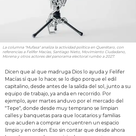
La columna "Mufasa" analiza la actividad política en Querétaro, con
referencias a Felifer Macías, Santiago Nieto, Movimiento Ciudadano,
Morena y otros actores del panorama electoral rumbo a 2027.
Dicen que al que madruga Dios lo ayuda y Felifer
Macías sí que lo hace; se lo digo porque el edil
capitalino, desde antes de la salida del sol, junto a su
equipo de trabajo, ya anda en recorrido. Por
ejemplo, ayer martes anduvo por el mercado del
"Tepe", donde desde muy temprano se limpian
calles y banquetas para que locatarios y familias
que acuden a comprar encuentren un espacio
limpio y en orden. Eso sin contar que desde ahora