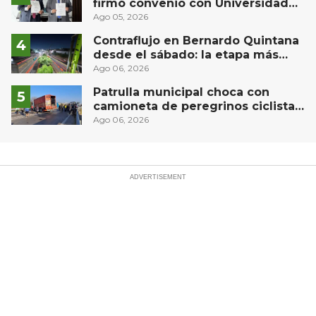
firmó convenio con Universidad
Privada del Bajío para recibir
Ago 05, 2026
estudiantes en prácticas
Contraflujo en Bernardo Quintana
desde el sábado: la etapa más
compleja del operativo vial
Ago 06, 2026
Patrulla municipal choca con
camioneta de peregrinos ciclistas
en la autopista México-Querétaro
Ago 06, 2026