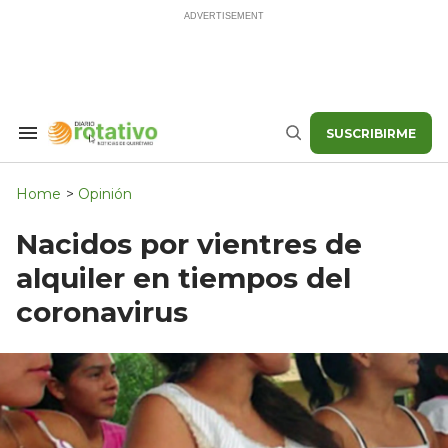
Skip
to
content
SUSCRIBIRME
Search
Buscar
&
Section
Navigation
Home
>
Opinión
Nacidos por vientres de
alquiler en tiempos del
coronavirus