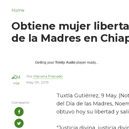
Navigation
San Juan del Río
Home
Municipios
Obtiene mujer liberta
de la Madres en Chia
Getting your
Trinity Audio
player ready...
Por
Mariana Preciado
May 09, 2013
Tuxtla Gutiérrez, 9 May. (No
del Día de las Madres, Noe
obtuvo hoy su libertad y sal
"Justicia divina, justicia di