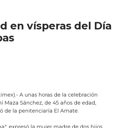
d en vísperas del Día
pas
timex).- A unas horas de la celebración
mí Maza Sánchez, de 45 años de edad,
ió de la penitenciaría El Amate.
vina", expresó la mujer madre de dos hijos,