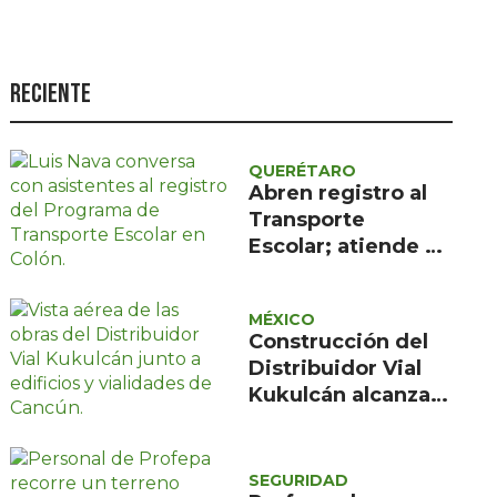
Seguridad
Ciencia y
tecnología
Reciente
Política
Turismo
QUERÉTARO
Abren registro al
Asuntos Sociales
Transporte
Escolar; atiende a
Estilo de vida
418 alumnos en
Opinión
Colón
MÉXICO
Construcción del
Distribuidor Vial
Kukulcán alcanza
33% en Cancún
SEGURIDAD