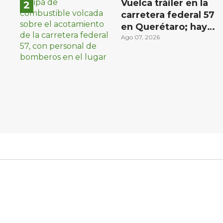
Vuelca tráiler en la
carretera federal 57
en Querétaro; hay
derrame de
Ago 07, 2026
combustible
controlado, sin
lesionados