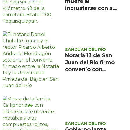
muere al
incrustarse con su
camioneta bajo un
tráiler en la
carretera estatal
200, en
Tequisquiapan
SAN JUAN DEL RÍO
Notaría 13 de San
Juan del Río firmó
convenio con
Universidad
Privada del Bajío
para recibir
estudiantes en
prácticas
SAN JUAN DEL RÍO
Gobierno lanza