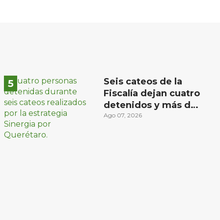
Seis cateos de la
Fiscalía dejan cuatro
detenidos y más de
mil dosis
Ago 07, 2026
aseguradas en
Querétaro