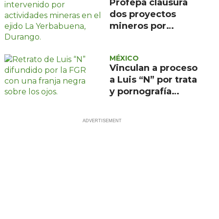
Profepa clausura
dos proyectos
mineros por
afectar 3.51
hectáreas en
MÉXICO
Durango
Vinculan a proceso
a Luis “N” por trata
y pornografía
infantil en CDMX