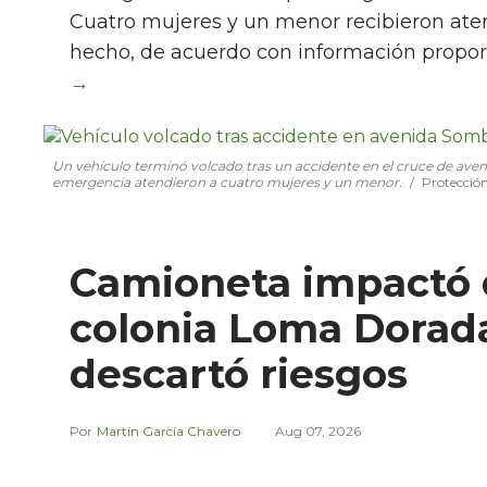
Cuatro mujeres y un menor recibieron aten
hecho, de acuerdo con información propor
Un vehículo terminó volcado tras un accidente en el cruce de ave
emergencia atendieron a cuatro mujeres y un menor.
Protección
Camioneta impactó 
colonia Loma Dorada;
descartó riesgos
Martín García Chavero
Aug 07, 2026