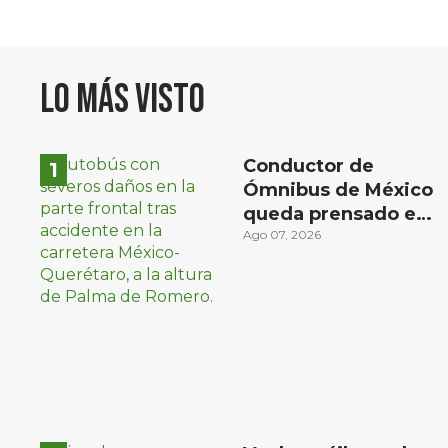
Lo más visto
Conductor de
Ómnibus de México
queda prensado en
choque con
Ago 07, 2026
materialista en San
Juan del Río