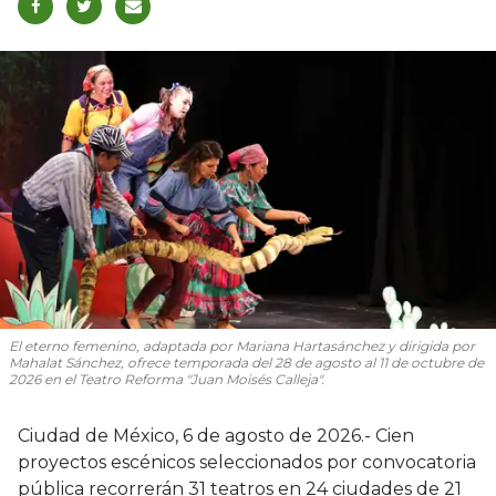
El eterno femenino
, adaptada por Mariana Hartasánchez y dirigida por
Mahalat Sánchez, ofrece temporada del 28 de agosto al 11 de octubre de
2026 en el Teatro Reforma "Juan Moisés Calleja".
Ciudad de México, 6 de agosto de 2026.- Cien
proyectos escénicos seleccionados por convocatoria
pública recorrerán 31 teatros en 24 ciudades de 21