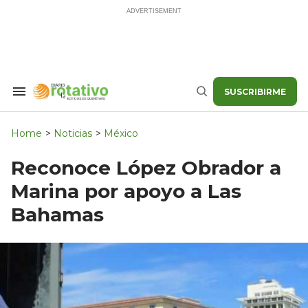
Skip
to
content
SUSCRIBIRME
Search
Buscar
&
Section
Navigation
Home
>
Noticias
>
México
Reconoce López Obrador a
Marina por apoyo a Las
Bahamas