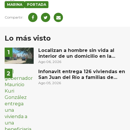
MARINA
PORTADA
Lo más visto
Localizan a hombre sin vida al
interior de un domicilio en la
comunidad El Rodeo, San Juan del
Ago 06, 2026
Río
Infonavit entrega 126 viviendas en
San Juan del Río a familias de
bajos ingresos
Ago 05, 2026