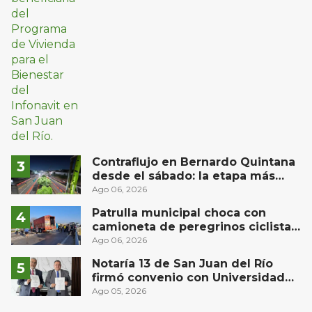
Contraflujo en Bernardo Quintana
desde el sábado: la etapa más
compleja del operativo vial
Ago 06, 2026
Patrulla municipal choca con
camioneta de peregrinos ciclistas
en la autopista México-Querétaro
Ago 06, 2026
Notaría 13 de San Juan del Río
firmó convenio con Universidad
Privada del Bajío para recibir
Ago 05, 2026
estudiantes en prácticas